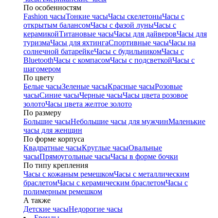
По особенностям
Fashion часы
Тонкие часы
Часы скелетоны
Часы с
открытым балансом
Часы с фазой луны
Часы с
керамикой
Титановые часы
Часы для дайверов
Часы для
туризма
Часы для яхтинга
Спортивные часы
Часы на
солнечной батарейке
Часы с будильником
Часы с
Bluetooth
Часы с компасом
Часы с подсветкой
Часы с
шагомером
По цвету
Белые часы
Зеленые часы
Красные часы
Розовые
часы
Синие часы
Черные часы
Часы цвета розовое
золото
Часы цвета желтое золото
По размеру
Большие часы
Небольшие часы для мужчин
Маленькие
часы для женщин
По форме корпуса
Квадратные часы
Круглые часы
Овальные
часы
Прямоугольные часы
Часы в форме бочки
По типу крепления
Часы с кожаным ремешком
Часы с металлическим
браслетом
Часы с керамическим браслетом
Часы с
полимерным ремешком
А также
Детские часы
Недорогие часы
Бренды