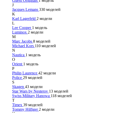
Guess Originals
1 модель
J
Jacques Lemans
330 моделей
K
Karl Lagerfeld
2 модели
L
Lee Cooper
1 модель
Luminox
2 модели
M
Marc Jacobs
8 моделей
Michael Kors
110 моделей
N
Nautica
1 модель
O
Orient
1 модель
P
Philip Laurence
42 модели
Police
29 моделей
S
Skagen
43 модели
Star Wars by Nesterov
13 моделей
Swiss Military Hanowa
118 моделей
T
Timex
39 моделей
Tommy Hilfiger
2 модели