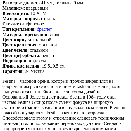
Размеры
: диаметр 41 мм, толщина 9 мм
Механизм
: кварцевый
Водозащита
: 10 АТМ
Материал корпуса
: сталь
Стекло
: сапфировое
Тип крепления
:
браслет
Материал крепления
: сталь
Цвет корпуса
: стальной
Цвет крепления
: стальной
Цвет безеля
: стальной
Цвет циферблата
: белый
Индикация
: индексы
Длина крепления
: 19.5±0.5 см
Гарантия
: 24 месяца
Festina – часовой бренд, который прочно закрепился на
современном рынке в спортивном и fashion-сегменте, хотя
выпускаются и линейки в классическом дизайне.
Основанный более ста лет назад, бренд в 1984 году стал
частью Festina Group: после смены фокуса на широкую
аудиторию (раннее компания выпускала часы только Premium
класса) популярность Festina значительно возросла.
Способствовало этому и стремление следовать техническим
инновациям, использование передовых функций. Сейчас в
год продается около 5 млн. экземпляров часов компании.