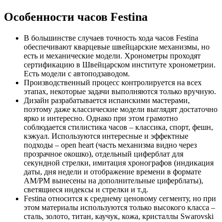
Особенности часов Festina
В большинстве случаев точность хода часов Festina
обеспечивают кварцевые швейцарские механизмы, но
есть и механические модели. Хронометры проходят
сертификацию в Швейцарском институте хронометрии.
Есть модели с автоподзаводом.
Производственный процесс контролируется на всех
этапах, некоторые задачи выполняются только вручную.
Дизайн разрабатывается испанскими мастерами,
поэтому даже классические модели выглядят достаточно
ярко и интересно. Однако при этом грамотно
соблюдается стилистика часов – классика, спорт, фешн,
кэжуал. Используются интересные и эффектные
подходы – open heart (часть механизма видно через
прозрачное окошко), отдельный циферблат для
секундной стрелки, имитация хронографов (индикация
даты, дня недели и отображение времени в формате
AM/PM вынесены на дополнительные циферблаты),
светящиеся индексы и стрелки и т.д.
Festina относится к среднему ценовому сегменту, но при
этом материалы используются только высокого класса –
сталь, золото, титан, каучук, кожа, кристаллы Swarovski