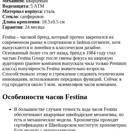
Механизм
: кварцевый
Водозащита
: 5 АТМ
Материал корпуса
: сталь
Стекло
: сапфировое
Длина крепления
: 18.5±0.5 см
Гарантия
: 24 месяца
Festina – часовой бренд, который прочно закрепился на
современном рынке в спортивном и fashion-сегменте, хотя
выпускаются и линейки в классическом дизайне.
Основанный более ста лет назад, бренд в 1984 году стал
частью Festina Group: после смены фокуса на широкую
аудиторию (раннее компания выпускала часы только Premium
класса) популярность Festina значительно возросла.
Способствовало этому и стремление следовать техническим
инновациям, использование передовых функций. Сейчас в
год продается около 5 млн. экземпляров часов компании.
Особенности часов Festina
В большинстве случаев точность хода часов Festina
обеспечивают кварцевые швейцарские механизмы, но
есть и механические модели. Хронометры проходят
сертификацию в Швейцарском институте хронометрии.
Есть модели с автоподзаводом.