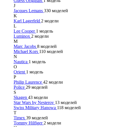
Guess Originals
1 модель
J
Jacques Lemans
330 моделей
K
Karl Lagerfeld
2 модели
L
Lee Cooper
1 модель
Luminox
2 модели
M
Marc Jacobs
8 моделей
Michael Kors
110 моделей
N
Nautica
1 модель
O
Orient
1 модель
P
Philip Laurence
42 модели
Police
29 моделей
S
Skagen
43 модели
Star Wars by Nesterov
13 моделей
Swiss Military Hanowa
118 моделей
T
Timex
39 моделей
Tommy Hilfiger
2 модели