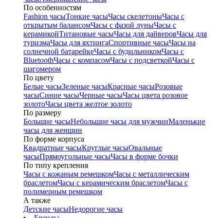
По особенностям
Fashion часы
Тонкие часы
Часы скелетоны
Часы с
открытым балансом
Часы с фазой луны
Часы с
керамикой
Титановые часы
Часы для дайверов
Часы для
туризма
Часы для яхтинга
Спортивные часы
Часы на
солнечной батарейке
Часы с будильником
Часы с
Bluetooth
Часы с компасом
Часы с подсветкой
Часы с
шагомером
По цвету
Белые часы
Зеленые часы
Красные часы
Розовые
часы
Синие часы
Черные часы
Часы цвета розовое
золото
Часы цвета желтое золото
По размеру
Большие часы
Небольшие часы для мужчин
Маленькие
часы для женщин
По форме корпуса
Квадратные часы
Круглые часы
Овальные
часы
Прямоугольные часы
Часы в форме бочки
По типу крепления
Часы с кожаным ремешком
Часы с металлическим
браслетом
Часы с керамическим браслетом
Часы с
полимерным ремешком
А также
Детские часы
Недорогие часы
Бренды