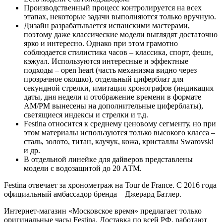
Производственный процесс контролируется на всех
этапах, некоторые задачи выполняются только вручную.
Дизайн разрабатывается испанскими мастерами,
поэтому даже классические модели выглядят достаточно
ярко и интересно. Однако при этом грамотно
соблюдается стилистика часов – классика, спорт, фешн,
кэжуал. Используются интересные и эффектные
подходы – open heart (часть механизма видно через
прозрачное окошко), отдельный циферблат для
секундной стрелки, имитация хронографов (индикация
даты, дня недели и отображение времени в формате
AM/PM вынесены на дополнительные циферблаты),
светящиеся индексы и стрелки и т.д.
Festina относится к среднему ценовому сегменту, но при
этом материалы используются только высокого класса –
сталь, золото, титан, каучук, кожа, кристаллы Swarovski
и др.
В отдельной линейке для дайверов представлены
модели с водозащитой до 20 АТМ.
Festina отвечает за хронометраж на Tour de France. С 2016 года
официальный амбассадор бренда – Джерард Батлер.
Интернет-магазин «Московское время» предлагает только
оригинальные часы Festina. Доставка по всей РФ, работают