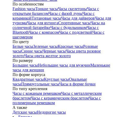
По особенностям
Fashion часы
Тонкие часы
Часы скелетоны
Часы с
открытым балансом
Часы с фазой луны
Часы с
керамикой
Титановые часы
Часы для дайверов
Часы для
туризма
Часы для яхтинга
Спортивные часы
Часы на
солнечной батарейке
Часы с будильником
Часы с
Bluetooth
Часы с компасом
Часы с подсветкой
Часы с
шагомером
По цвету
Белые часы
Зеленые часы
Красные часы
Розовые
часы
Синие часы
Черные часы
Часы цвета розовое
золото
Часы цвета желтое золото
По размеру
Большие часы
Небольшие часы для мужчин
Маленькие
часы для женщин
По форме корпуса
Квадратные часы
Круглые часы
Овальные
часы
Прямоугольные часы
Часы в форме бочки
По типу крепления
Часы с кожаным ремешком
Часы с металлическим
браслетом
Часы с керамическим браслетом
Часы с
полимерным ремешком
А также
Детские часы
Недорогие часы
Бренды