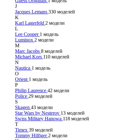
Guess Originals
1 модель
J
Jacques Lemans
330 моделей
K
Karl Lagerfeld
2 модели
L
Lee Cooper
1 модель
Luminox
2 модели
M
Marc Jacobs
8 моделей
Michael Kors
110 моделей
N
Nautica
1 модель
O
Orient
1 модель
P
Philip Laurence
42 модели
Police
29 моделей
S
Skagen
43 модели
Star Wars by Nesterov
13 моделей
Swiss Military Hanowa
118 моделей
T
Timex
39 моделей
Tommy Hilfiger
2 модели