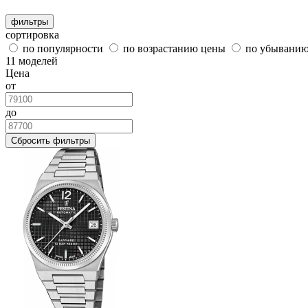
фильтры
сортировка
по популярности
по возрастанию цены
по убывани
11 моделей
Цена
от
до
Сбросить фильтры