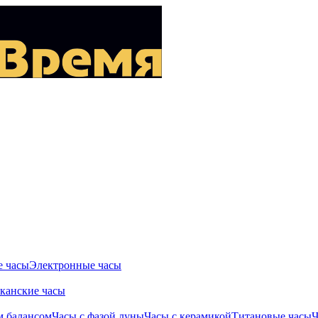
 часы
Электронные часы
канские часы
м балансом
Часы с фазой луны
Часы с керамикой
Титановые часы
Ч