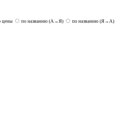
ю цены
по названию (А→Я)
по названию (Я→А)