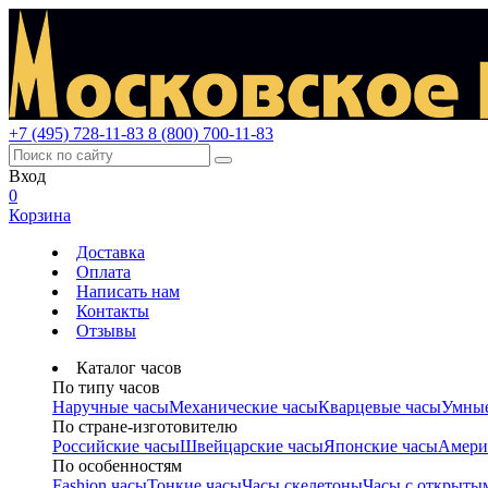
+7 (495) 728-11-83
8 (800) 700-11-83
Вход
0
Корзина
Доставка
Оплата
Написать нам
Контакты
Отзывы
Каталог часов
По типу часов
Наручные часы
Механические часы
Кварцевые часы
Умные
По стране-изготовителю
Российские часы
Швейцарские часы
Японские часы
Амери
По особенностям
Fashion часы
Тонкие часы
Часы скелетоны
Часы с открыты