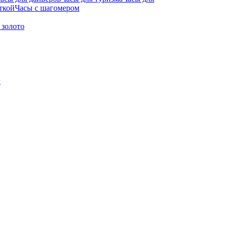
ткой
Часы с шагомером
 золото
м