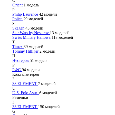
O
Orient
1 модель
P
Philip Laurence
42 модели
Police
29 моделей
S
Skagen
43 модели
Star Wars by Nesterov
13 моделей
Swiss Military Hanowa
118 моделей
T
Timex
39 моделей
Tommy Hilfiger
2 модели
Н
Нестеров
51 модель
Р
РФС
94 модели
Кожгалантерея
3
33 ELEMENT
7 моделей
U
U.S. Polo Assn.
6 моделей
Ремешки
3
33 ELEMENT
150 моделей
G