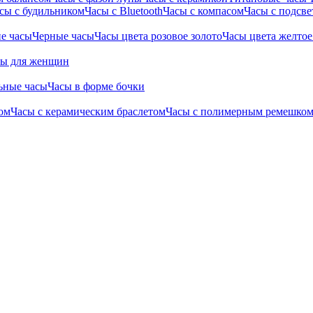
сы с будильником
Часы с Bluetooth
Часы с компасом
Часы с подсве
е часы
Черные часы
Часы цвета розовое золото
Часы цвета желтое
сы для женщин
ьные часы
Часы в форме бочки
ом
Часы с керамическим браслетом
Часы с полимерным ремешко