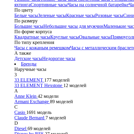
яхтинга
Спортивные часы
Часы на солнечной батарейке
Ча
По цвету
Белые часы
Зеленые часы
Красные часы
Розовые часы
Сини
По размеру
Большие часы
Небольшие часы для мужчин
Маленькие ча
По форме корпуса
Квадратные часы
Круглые часы
Овальные часы
Прямоугол
По типу крепления
Часы с кожаным ремешком
Часы с металлическим браслет
А также
Детские часы
Недорогие часы
Бренды
Наручные часы
3
33 ELEMENT
177 моделей
33 ELEMENT Hexstone
12 моделей
A
Anne Klein
42 модели
Armani Exchange
89 моделей
C
Casio
1691 модель
Claude Bernard
7 моделей
D
Diesel
69 моделей
Disney by RFS
27 моделей