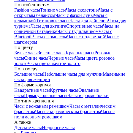
По особенностям
Fashion часы
Тонкие часы
Часы скелетоны
Часы с
открытым балансом
Часы с фазой луны
Часы с
керамикой
Титановые часы
Часы для дайверов
Часы для
туризма
Часы для яхтинга
Спортивные часы
Часы на
солнечной батарейке
Часы с будильником
Часы с
Bluetooth
Часы с компасом
Часы с подсветкой
Часы с
шагомером
По цвету
Белые часы
Зеленые часы
Красные часы
Розовые
часы
Синие часы
Черные часы
Часы цвета розовое
золото
Часы цвета желтое золото
По размеру
Большие часы
Небольшие часы для мужчин
Маленькие
часы для женщин
По форме корпуса
Квадратные часы
Круглые часы
Овальные
часы
Прямоугольные часы
Часы в форме бочки
По типу крепления
Часы с кожаным ремешком
Часы с металлическим
браслетом
Часы с керамическим браслетом
Часы с
полимерным ремешком
А также
Детские часы
Недорогие часы
Бренды