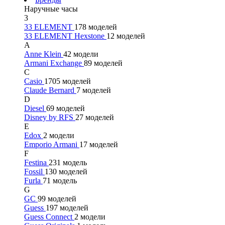
Наручные часы
3
33 ELEMENT
178 моделей
33 ELEMENT Hexstone
12 моделей
A
Anne Klein
42 модели
Armani Exchange
89 моделей
C
Casio
1705 моделей
Claude Bernard
7 моделей
D
Diesel
69 моделей
Disney by RFS
27 моделей
E
Edox
2 модели
Emporio Armani
17 моделей
F
Festina
231 модель
Fossil
130 моделей
Furla
71 модель
G
GC
99 моделей
Guess
197 моделей
Guess Connect
2 модели