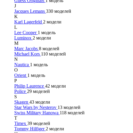
Guess Originals
1 модель
J
Jacques Lemans
330 моделей
K
Karl Lagerfeld
2 модели
L
Lee Cooper
1 модель
Luminox
2 модели
M
Marc Jacobs
8 моделей
Michael Kors
110 моделей
N
Nautica
1 модель
O
Orient
1 модель
P
Philip Laurence
42 модели
Police
29 моделей
S
Skagen
43 модели
Star Wars by Nesterov
13 моделей
Swiss Military Hanowa
118 моделей
T
Timex
39 моделей
Tommy Hilfiger
2 модели