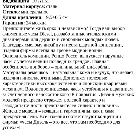
Водозащита
: 10 АТМ
Материал корпуса
: сталь
Стекло
: минеральное
Длина крепления
: 19.5±0.5 см
Гарантия
: 24 месяца
Предпочитаете жить ярко и независимо? Тогда ваш выбор –
фирменные часы Diesel, разработанные итальянскими
дизайнерами для дерзких и свободных молодых людей.
Благодаря смелому дизайну и нестандартной концепции,
изделия фирмы всегда на гребне модной волны.
Основатель компании, Ренцо Россо, выпускает наручные
часы с учетом веяний последних трендов. Главная
особенность приборов – оригинальный циферблат.
Материалы ремешков – натуральная кожа и каучук, что делает
изделия гипоаллергенными. Дополняет полезные
характеристики высококачественный японский кварцевый
механизм. Водонепроницаемые часы устойчивы к царапинам
за счет черного износостойкого IP-покрытия. Дизайн мужских
моделей прекрасно отражает волевой характер и
самодостаточность представителей сильной половины.
Женские модели – изящны и гармоничны, как и сама
прекрасная леди. Все изделия соответствуют концепции
фирмы: «часы Дизель – это все, что вам необходимо для
успеха»!