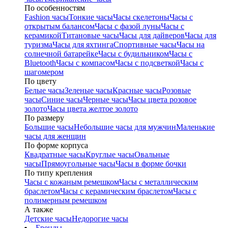
По особенностям
Fashion часы
Тонкие часы
Часы скелетоны
Часы с
открытым балансом
Часы с фазой луны
Часы с
керамикой
Титановые часы
Часы для дайверов
Часы для
туризма
Часы для яхтинга
Спортивные часы
Часы на
солнечной батарейке
Часы с будильником
Часы с
Bluetooth
Часы с компасом
Часы с подсветкой
Часы с
шагомером
По цвету
Белые часы
Зеленые часы
Красные часы
Розовые
часы
Синие часы
Черные часы
Часы цвета розовое
золото
Часы цвета желтое золото
По размеру
Большие часы
Небольшие часы для мужчин
Маленькие
часы для женщин
По форме корпуса
Квадратные часы
Круглые часы
Овальные
часы
Прямоугольные часы
Часы в форме бочки
По типу крепления
Часы с кожаным ремешком
Часы с металлическим
браслетом
Часы с керамическим браслетом
Часы с
полимерным ремешком
А также
Детские часы
Недорогие часы
Бренды