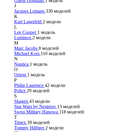
Guess Originals
1 модель
J
Jacques Lemans
330 моделей
K
Karl Lagerfeld
2 модели
L
Lee Cooper
1 модель
Luminox
2 модели
M
Marc Jacobs
8 моделей
Michael Kors
110 моделей
N
Nautica
1 модель
O
Orient
1 модель
P
Philip Laurence
42 модели
Police
29 моделей
S
Skagen
43 модели
Star Wars by Nesterov
13 моделей
Swiss Military Hanowa
118 моделей
T
Timex
39 моделей
Tommy Hilfiger
2 модели