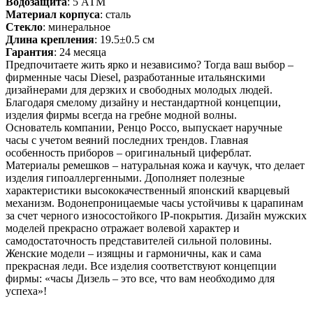
Водозащита
: 5 АТМ
Материал корпуса
: сталь
Стекло
: минеральное
Длина крепления
: 19.5±0.5 см
Гарантия
: 24 месяца
Предпочитаете жить ярко и независимо? Тогда ваш выбор –
фирменные часы Diesel, разработанные итальянскими
дизайнерами для дерзких и свободных молодых людей.
Благодаря смелому дизайну и нестандартной концепции,
изделия фирмы всегда на гребне модной волны.
Основатель компании, Ренцо Россо, выпускает наручные
часы с учетом веяний последних трендов. Главная
особенность приборов – оригинальный циферблат.
Материалы ремешков – натуральная кожа и каучук, что делает
изделия гипоаллергенными. Дополняет полезные
характеристики высококачественный японский кварцевый
механизм. Водонепроницаемые часы устойчивы к царапинам
за счет черного износостойкого IP-покрытия. Дизайн мужских
моделей прекрасно отражает волевой характер и
самодостаточность представителей сильной половины.
Женские модели – изящны и гармоничны, как и сама
прекрасная леди. Все изделия соответствуют концепции
фирмы: «часы Дизель – это все, что вам необходимо для
успеха»!