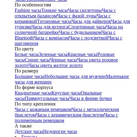
По особенностям
Fashion часы
Тонкие часы
Часы скелетоны
Часы с
открытым балансом
Часы с фазой луны
Часы с
керамикой
Титановые часы
Часы для дайверов
Часы для
туризма
Часы для яхтинга
Спортивные часы
Часы на
солнечной батарейке
Часы с будильником
Часы с
Bluetooth
Часы с компасом
Часы с подсветкой
Часы с
шагомером
По цвету
Белые часы
Зеленые часы
Красные часы
Розовые
часы
Синие часы
Черные часы
Часы цвета розовое
золото
Часы цвета желтое золото
По размеру
Большие часы
Небольшие часы для мужчин
Маленькие
часы для женщин
По форме корпуса
Квадратные часы
Круглые часы
Овальные
часы
Прямоугольные часы
Часы в форме бочки
По типу крепления
Часы с кожаным ремешком
Часы с металлическим
браслетом
Часы с керамическим браслетом
Часы с
полимерным ремешком
А также
Детские часы
Недорогие часы
Бренды