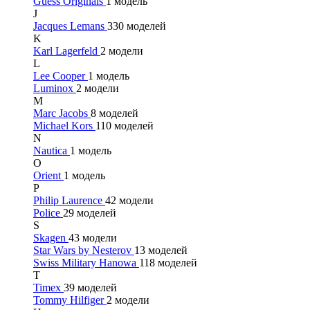
Guess Originals
1 модель
J
Jacques Lemans
330 моделей
K
Karl Lagerfeld
2 модели
L
Lee Cooper
1 модель
Luminox
2 модели
M
Marc Jacobs
8 моделей
Michael Kors
110 моделей
N
Nautica
1 модель
O
Orient
1 модель
P
Philip Laurence
42 модели
Police
29 моделей
S
Skagen
43 модели
Star Wars by Nesterov
13 моделей
Swiss Military Hanowa
118 моделей
T
Timex
39 моделей
Tommy Hilfiger
2 модели