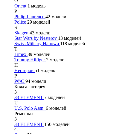
O
Orient
1 модель
P
Philip Laurence
42 модели
Police
29 моделей
S
Skagen
43 модели
Star Wars by Nesterov
13 моделей
Swiss Military Hanowa
118 моделей
T
Timex
39 моделей
Tommy Hilfiger
2 модели
Н
Нестеров
51 модель
Р
РФС
94 модели
Кожгалантерея
3
33 ELEMENT
7 моделей
U
U.S. Polo Assn.
6 моделей
Ремешки
3
33 ELEMENT
150 моделей
G