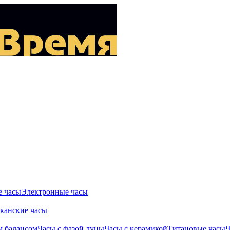
 часы
Электронные часы
канские часы
м балансом
Часы с фазой луны
Часы с керамикой
Титановые часы
Ч