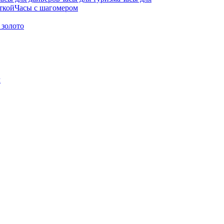
ткой
Часы с шагомером
 золото
м