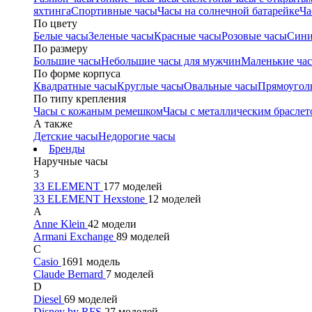
яхтинга
Спортивные часы
Часы на солнечной батарейке
Ча
По цвету
Белые часы
Зеленые часы
Красные часы
Розовые часы
Сини
По размеру
Большие часы
Небольшие часы для мужчин
Маленькие ча
По форме корпуса
Квадратные часы
Круглые часы
Овальные часы
Прямоугол
По типу крепления
Часы с кожаным ремешком
Часы с металлическим браслет
А также
Детские часы
Недорогие часы
Бренды
Наручные часы
3
33 ELEMENT
177 моделей
33 ELEMENT Hexstone
12 моделей
A
Anne Klein
42 модели
Armani Exchange
89 моделей
C
Casio
1691 модель
Claude Bernard
7 моделей
D
Diesel
69 моделей
Disney by RFS
27 моделей