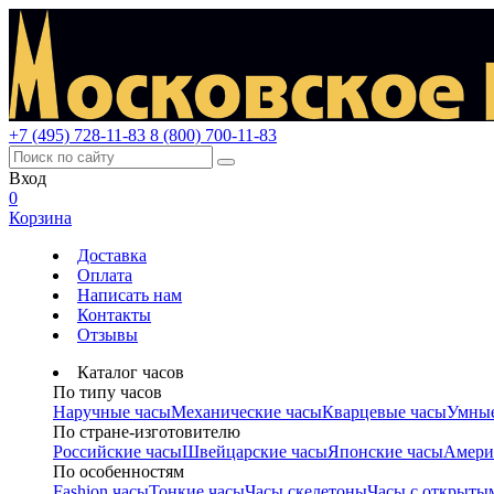
+7 (495) 728-11-83
8 (800) 700-11-83
Вход
0
Корзина
Доставка
Оплата
Написать нам
Контакты
Отзывы
Каталог часов
По типу часов
Наручные часы
Механические часы
Кварцевые часы
Умные
По стране-изготовителю
Российские часы
Швейцарские часы
Японские часы
Амери
По особенностям
Fashion часы
Тонкие часы
Часы скелетоны
Часы с открыты