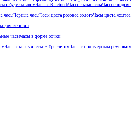
сы с будильником
Часы с Bluetooth
Часы с компасом
Часы с подсве
е часы
Черные часы
Часы цвета розовое золото
Часы цвета желтое
сы для женщин
ьные часы
Часы в форме бочки
ом
Часы с керамическим браслетом
Часы с полимерным ремешко