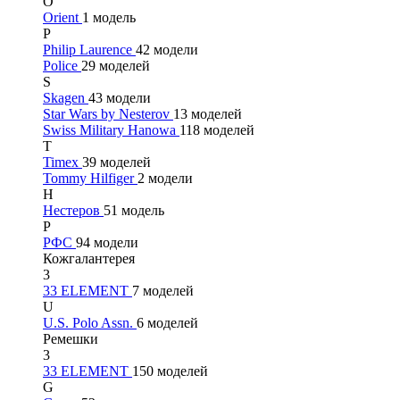
O
Orient
1 модель
P
Philip Laurence
42 модели
Police
29 моделей
S
Skagen
43 модели
Star Wars by Nesterov
13 моделей
Swiss Military Hanowa
118 моделей
T
Timex
39 моделей
Tommy Hilfiger
2 модели
Н
Нестеров
51 модель
Р
РФС
94 модели
Кожгалантерея
3
33 ELEMENT
7 моделей
U
U.S. Polo Assn.
6 моделей
Ремешки
3
33 ELEMENT
150 моделей
G