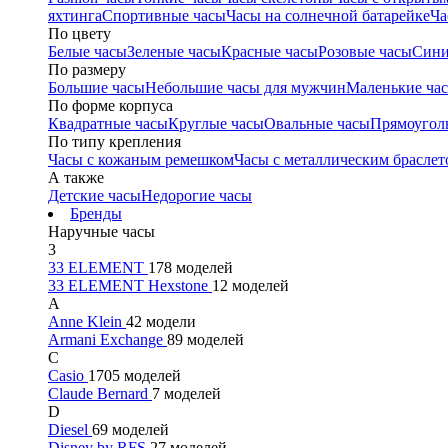
яхтинга
Спортивные часы
Часы на солнечной батарейке
Ча
По цвету
Белые часы
Зеленые часы
Красные часы
Розовые часы
Сини
По размеру
Большие часы
Небольшие часы для мужчин
Маленькие ча
По форме корпуса
Квадратные часы
Круглые часы
Овальные часы
Прямоугол
По типу крепления
Часы с кожаным ремешком
Часы с металлическим браслет
А также
Детские часы
Недорогие часы
Бренды
Наручные часы
3
33 ELEMENT
178 моделей
33 ELEMENT Hexstone
12 моделей
A
Anne Klein
42 модели
Armani Exchange
89 моделей
C
Casio
1705 моделей
Claude Bernard
7 моделей
D
Diesel
69 моделей
Disney by RFS
27 моделей