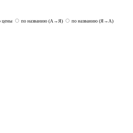
ю цены
по названию (А→Я)
по названию (Я→А)