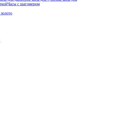
ткой
Часы с шагомером
 золото
м