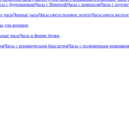
сы с будильником
Часы с Bluetooth
Часы с компасом
Часы с подсве
е часы
Черные часы
Часы цвета розовое золото
Часы цвета желтое
сы для женщин
ьные часы
Часы в форме бочки
ом
Часы с керамическим браслетом
Часы с полимерным ремешко