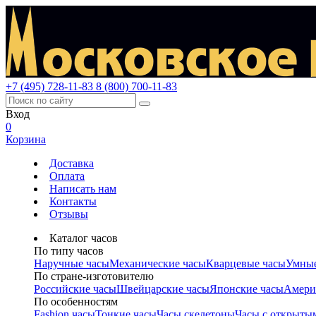
+7 (495) 728-11-83
8 (800) 700-11-83
Вход
0
Корзина
Доставка
Оплата
Написать нам
Контакты
Отзывы
Каталог часов
По типу часов
Наручные часы
Механические часы
Кварцевые часы
Умные
По стране-изготовителю
Российские часы
Швейцарские часы
Японские часы
Амери
По особенностям
Fashion часы
Тонкие часы
Часы скелетоны
Часы с открыты