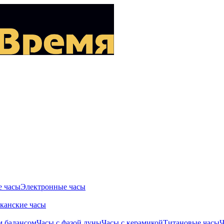
 часы
Электронные часы
канские часы
м балансом
Часы с фазой луны
Часы с керамикой
Титановые часы
Ч