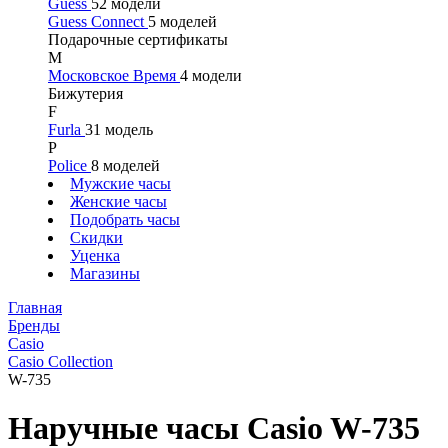
Guess
52 модели
Guess Connect
5 моделей
Подарочные сертификаты
М
Московское Время
4 модели
Бижутерия
F
Furla
31 модель
P
Police
8 моделей
Мужские часы
Женские часы
Подобрать часы
Скидки
Уценка
Магазины
Главная
Бренды
Casio
Casio Collection
W-735
Наручные часы Casio W-735