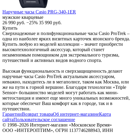
Наручные часы Casio PRG-340-1ER
мужские кварцевые
26 990
руб.
−25%
35 990
руб.
Купить
Сверхнадежные и полифункциональные часы Casio ProTrek –
одна из наиболее ярких визитных карточек японского бренда.
Купить любую из моделей коллекции – значит приобрести
высокотехнологичный аксессуар, который станет
незаменимым помощником для экстремального туризма,
путешествий и активных видов водного спорта.
Высокая функциональность и сверхзащищенность делают
наручные часы Casio ProTrek актуальным аксессуаром,
неважно, находитесь ли в мегаполисе, таком как Москва, или
же на пути к горной вершине. Благодаря технологии «Triple
Sensor» большинство моделей могут работать как мини-
метеостанция и имеют еще много уникальных возможностей,
которые обеспечат Ваш комфорт как в городе, так и в
путешествии.
Гарантии
Возврат товара
Об интернет-магазине
Карта
сайта
Пользовательское соглашение
© 1998–2026 Интернет-магазин «Московское Время»
ООО «ИНТЕРОПТИМ», ОГРН 1137746288943, ИНН