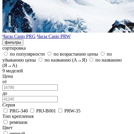
Часы Casio PRG
Часы Casio PRW
фильтры
сортировка
по популярности
по возрастанию цены
по
убыванию цены
по названию (А→Я)
по названию
(Я→А)
9 моделей
Цена
от
до
Серия
PRG-340
PRJ-B001
PRW-35
Тип крепления
ремешок
Цвет
черный