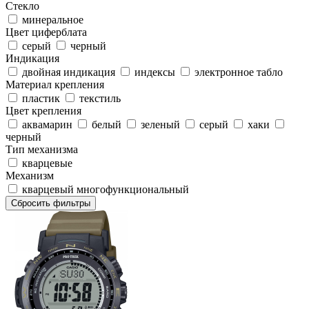
Стекло
минеральное
Цвет циферблата
серый
черный
Индикация
двойная индикация
индексы
электронное табло
Материал крепления
пластик
текстиль
Цвет крепления
аквамарин
белый
зеленый
серый
хаки
черный
Тип механизма
кварцевые
Механизм
кварцевый многофункциональный
Сбросить фильтры