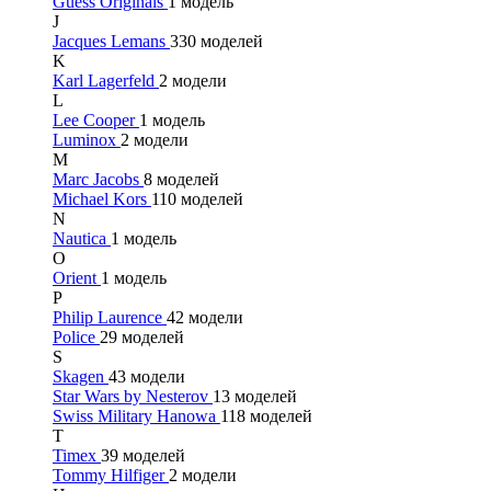
Guess Originals
1 модель
J
Jacques Lemans
330 моделей
K
Karl Lagerfeld
2 модели
L
Lee Cooper
1 модель
Luminox
2 модели
M
Marc Jacobs
8 моделей
Michael Kors
110 моделей
N
Nautica
1 модель
O
Orient
1 модель
P
Philip Laurence
42 модели
Police
29 моделей
S
Skagen
43 модели
Star Wars by Nesterov
13 моделей
Swiss Military Hanowa
118 моделей
T
Timex
39 моделей
Tommy Hilfiger
2 модели