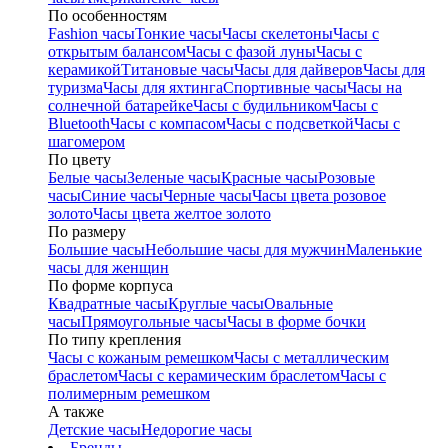
По особенностям
Fashion часы
Тонкие часы
Часы скелетоны
Часы с
открытым балансом
Часы с фазой луны
Часы с
керамикой
Титановые часы
Часы для дайверов
Часы для
туризма
Часы для яхтинга
Спортивные часы
Часы на
солнечной батарейке
Часы с будильником
Часы с
Bluetooth
Часы с компасом
Часы с подсветкой
Часы с
шагомером
По цвету
Белые часы
Зеленые часы
Красные часы
Розовые
часы
Синие часы
Черные часы
Часы цвета розовое
золото
Часы цвета желтое золото
По размеру
Большие часы
Небольшие часы для мужчин
Маленькие
часы для женщин
По форме корпуса
Квадратные часы
Круглые часы
Овальные
часы
Прямоугольные часы
Часы в форме бочки
По типу крепления
Часы с кожаным ремешком
Часы с металлическим
браслетом
Часы с керамическим браслетом
Часы с
полимерным ремешком
А также
Детские часы
Недорогие часы
Бренды