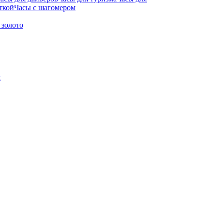
ткой
Часы с шагомером
 золото
м