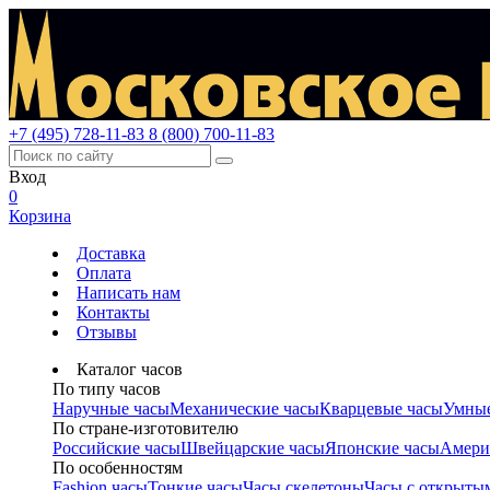
+7 (495) 728-11-83
8 (800) 700-11-83
Вход
0
Корзина
Доставка
Оплата
Написать нам
Контакты
Отзывы
Каталог часов
По типу часов
Наручные часы
Механические часы
Кварцевые часы
Умные
По стране-изготовителю
Российские часы
Швейцарские часы
Японские часы
Амери
По особенностям
Fashion часы
Тонкие часы
Часы скелетоны
Часы с открыты