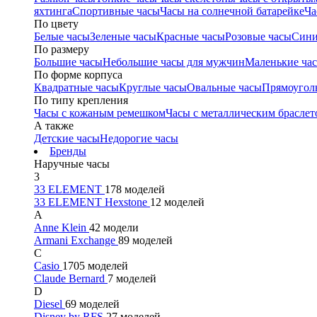
яхтинга
Спортивные часы
Часы на солнечной батарейке
Ча
По цвету
Белые часы
Зеленые часы
Красные часы
Розовые часы
Сини
По размеру
Большие часы
Небольшие часы для мужчин
Маленькие ча
По форме корпуса
Квадратные часы
Круглые часы
Овальные часы
Прямоугол
По типу крепления
Часы с кожаным ремешком
Часы с металлическим браслет
А также
Детские часы
Недорогие часы
Бренды
Наручные часы
3
33 ELEMENT
178 моделей
33 ELEMENT Hexstone
12 моделей
A
Anne Klein
42 модели
Armani Exchange
89 моделей
C
Casio
1705 моделей
Claude Bernard
7 моделей
D
Diesel
69 моделей
Disney by RFS
27 моделей