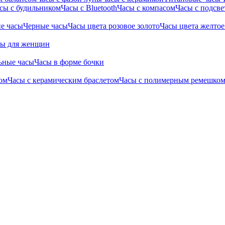
сы с будильником
Часы с Bluetooth
Часы с компасом
Часы с подсве
е часы
Черные часы
Часы цвета розовое золото
Часы цвета желтое
сы для женщин
ьные часы
Часы в форме бочки
ом
Часы с керамическим браслетом
Часы с полимерным ремешко