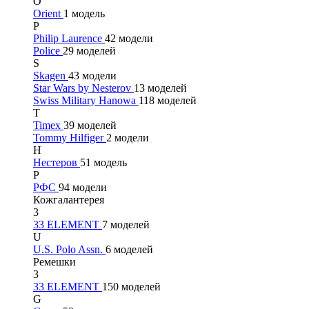
O
Orient
1 модель
P
Philip Laurence
42 модели
Police
29 моделей
S
Skagen
43 модели
Star Wars by Nesterov
13 моделей
Swiss Military Hanowa
118 моделей
T
Timex
39 моделей
Tommy Hilfiger
2 модели
Н
Нестеров
51 модель
Р
РФС
94 модели
Кожгалантерея
3
33 ELEMENT
7 моделей
U
U.S. Polo Assn.
6 моделей
Ремешки
3
33 ELEMENT
150 моделей
G