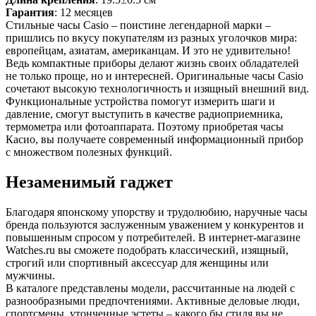
Гарантия
: 12 месяцев
Стильные часы Casio – поистине легендарной марки –
пришлись по вкусу покупателям из разных уголочков мира:
европейцам, азиатам, американцам. И это не удивительно!
Ведь компактные приборы делают жизнь своих обладателей
не только проще, но и интересней. Оригинальные часы Casio
сочетают высокую технологичность и изящный внешний вид.
Функциональные устройства помогут измерить шаги и
давление, смогут выступить в качестве радиоприемника,
термометра или фотоаппарата. Поэтому приобретая часы
Касио, вы получаете современный информационный прибор
с множеством полезных функций.
Незаменимый гаджет
Благодаря японскому упорству и трудолюбию, наручные часы
бренда пользуются заслуженным уважением у конкурентов и
повышенным спросом у потребителей. В интернет-магазине
Watches.ru вы сможете подобрать классический, изящный,
строгий или спортивный аксессуар для женщины или
мужчины.
В каталоге представлены модели, рассчитанные на людей с
разнообразными предпочтениями. Активные деловые люди,
спортсмены, утонченные эстеты – какого бы стиля вы не