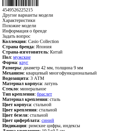
4549526225215
Другие варианты модели
Характеристики
Похожие модели
Информация о бренде
Задать вопрос
Коллекция
: Casio Collection
Страна бренда
: Япония
Страна-изготовитель
: Китай
Пол
:
мужские
Форма
:
круг
Размеры
: диаметр 42 мм, толщина 9 мм
Механизм
: кварцевый многофункциональный
Водозащита
: 3 АТМ
Материал корпуса
: латунь
Стекло
: минеральное
Тип крепления
:
браслет
Материал крепления
: сталь
Цвет корпуса
: стальной
Цвет крепления
: стальной
Цвет безеля
: стальной
Цвет циферблата
:
синий
Индикация
: римские цифры, индексы
Длина крепления
: 19.5±0.5 см