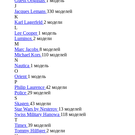
Guess Originals
1 модель
J
Jacques Lemans
330 моделей
K
Karl Lagerfeld
2 модели
L
Lee Cooper
1 модель
Luminox
2 модели
M
Marc Jacobs
8 моделей
Michael Kors
110 моделей
N
Nautica
1 модель
O
Orient
1 модель
P
Philip Laurence
42 модели
Police
29 моделей
S
Skagen
43 модели
Star Wars by Nesterov
13 моделей
Swiss Military Hanowa
118 моделей
T
Timex
39 моделей
Tommy Hilfiger
2 модели