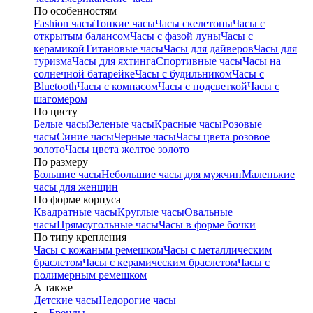
По особенностям
Fashion часы
Тонкие часы
Часы скелетоны
Часы с
открытым балансом
Часы с фазой луны
Часы с
керамикой
Титановые часы
Часы для дайверов
Часы для
туризма
Часы для яхтинга
Спортивные часы
Часы на
солнечной батарейке
Часы с будильником
Часы с
Bluetooth
Часы с компасом
Часы с подсветкой
Часы с
шагомером
По цвету
Белые часы
Зеленые часы
Красные часы
Розовые
часы
Синие часы
Черные часы
Часы цвета розовое
золото
Часы цвета желтое золото
По размеру
Большие часы
Небольшие часы для мужчин
Маленькие
часы для женщин
По форме корпуса
Квадратные часы
Круглые часы
Овальные
часы
Прямоугольные часы
Часы в форме бочки
По типу крепления
Часы с кожаным ремешком
Часы с металлическим
браслетом
Часы с керамическим браслетом
Часы с
полимерным ремешком
А также
Детские часы
Недорогие часы
Бренды