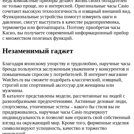
Ведь компактные приборы делают жизнь своих обладателей
не только проще, но и интересней. Оригинальные часы Casio
сочетают высокую технологичность и изящный внешний вид.
Функциональные устройства помогут измерить шаги и
давление, смогут выступить в качестве радиоприемника,
термометра или фотоаппарата. Поэтому приобретая часы
Касио, вы получаете современный информационный прибор
с множеством полезных функций.
Незаменимый гаджет
Благодаря японскому упорству и трудолюбию, наручные часы
бренда пользуются заслуженным уважением у конкурентов и
повышенным спросом у потребителей. В интернет-магазине
Watches.ru вы сможете подобрать классический, изящный,
строгий или спортивный аксессуар для женщины или
мужчины.
В каталоге представлены модели, рассчитанные на людей с
разнообразными предпочтениями. Активные деловые люди,
спортсмены, утонченные эстеты – какого бы стиля вы не
придерживались, наручные часы Casio подчеркнут
индивидуальность и позволят вам отразить свой собственный
взгляд на окружающий мир. Кроме того, фирменные изделия
символизируют успешность, качество и торжество
инноваций.