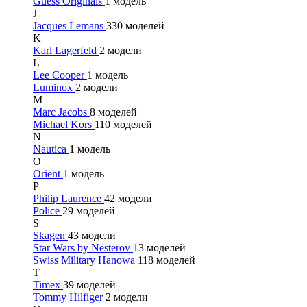
Guess Originals
1 модель
J
Jacques Lemans
330 моделей
K
Karl Lagerfeld
2 модели
L
Lee Cooper
1 модель
Luminox
2 модели
M
Marc Jacobs
8 моделей
Michael Kors
110 моделей
N
Nautica
1 модель
O
Orient
1 модель
P
Philip Laurence
42 модели
Police
29 моделей
S
Skagen
43 модели
Star Wars by Nesterov
13 моделей
Swiss Military Hanowa
118 моделей
T
Timex
39 моделей
Tommy Hilfiger
2 модели