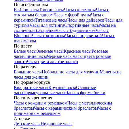
По особенностям
Fashion часы
Тонкие часы
Часы скелетоны
Часы с
открытым балансом
Часы с фазой луны
Часы с
керамикой
Титановые часы
Часы для дайверов
Часы для
туризма
Часы для яхтинга
Спортивные часы
Часы на
солнечной батарейке
Часы с будильником
Часы с
Bluetooth
Часы с компасом
Часы с подсветкой
Часы с
шагомером
По цвету
Белые часы
Зеленые часы
Красные часы
Розовые
часы
Синие часы
Черные часы
Часы цвета розовое
золото
Часы цвета желтое золото
По размеру
Большие часы
Небольшие часы для мужчин
Маленькие
часы для женщин
По форме корпуса
Квадратные часы
Круглые часы
Овальные
часы
Прямоугольные часы
Часы в форме бочки
По типу крепления
Часы с кожаным ремешком
Часы с металлическим
браслетом
Часы с керамическим браслетом
Часы с
полимерным ремешком
А также
Детские часы
Недорогие часы
Бренды