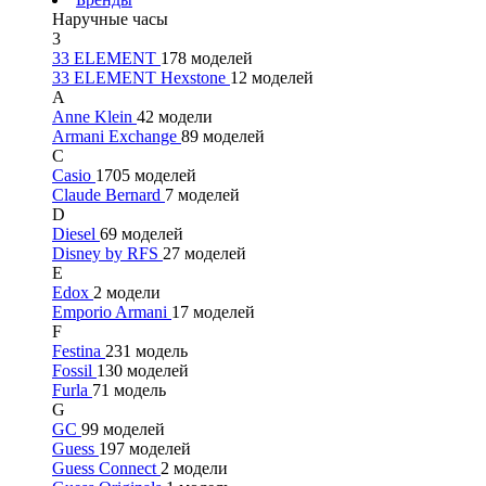
Наручные часы
3
33 ELEMENT
178 моделей
33 ELEMENT Hexstone
12 моделей
A
Anne Klein
42 модели
Armani Exchange
89 моделей
C
Casio
1705 моделей
Claude Bernard
7 моделей
D
Diesel
69 моделей
Disney by RFS
27 моделей
E
Edox
2 модели
Emporio Armani
17 моделей
F
Festina
231 модель
Fossil
130 моделей
Furla
71 модель
G
GC
99 моделей
Guess
197 моделей
Guess Connect
2 модели