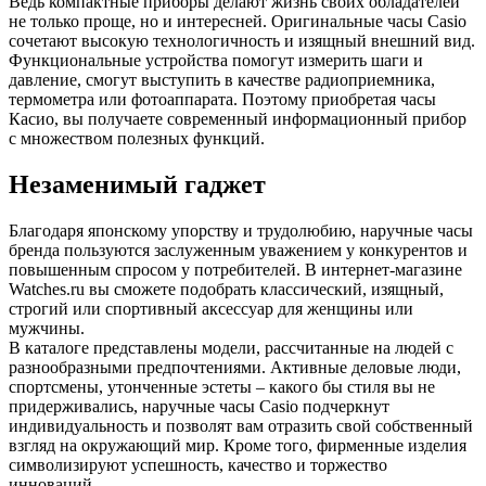
Ведь компактные приборы делают жизнь своих обладателей
не только проще, но и интересней. Оригинальные часы Casio
сочетают высокую технологичность и изящный внешний вид.
Функциональные устройства помогут измерить шаги и
давление, смогут выступить в качестве радиоприемника,
термометра или фотоаппарата. Поэтому приобретая часы
Касио, вы получаете современный информационный прибор
с множеством полезных функций.
Незаменимый гаджет
Благодаря японскому упорству и трудолюбию, наручные часы
бренда пользуются заслуженным уважением у конкурентов и
повышенным спросом у потребителей. В интернет-магазине
Watches.ru вы сможете подобрать классический, изящный,
строгий или спортивный аксессуар для женщины или
мужчины.
В каталоге представлены модели, рассчитанные на людей с
разнообразными предпочтениями. Активные деловые люди,
спортсмены, утонченные эстеты – какого бы стиля вы не
придерживались, наручные часы Casio подчеркнут
индивидуальность и позволят вам отразить свой собственный
взгляд на окружающий мир. Кроме того, фирменные изделия
символизируют успешность, качество и торжество
инноваций.