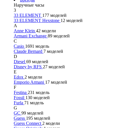
Наручные часы
3
33 ELEMENT
177 моделей
33 ELEMENT Hexstone
12 моделей
A
Anne Klein
42 модели
Armani Exchange
89 моделей
C
Casio
1691 модель
Claude Bernard
7 моделей
D
Diesel
69 моделей
Disney by RFS
27 моделей
E
Edox
2 модели
Emporio Armani
17 моделей
F
Festina
231 модель
Fossil
130 моделей
Furla
71 модель
G
GC
99 моделей
Guess
195 моделей
Guess Connect
2 модели