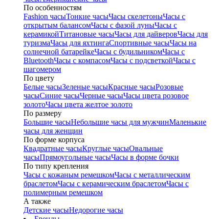
По особенностям
Fashion часы
Тонкие часы
Часы скелетоны
Часы с
открытым балансом
Часы с фазой луны
Часы с
керамикой
Титановые часы
Часы для дайверов
Часы для
туризма
Часы для яхтинга
Спортивные часы
Часы на
солнечной батарейке
Часы с будильником
Часы с
Bluetooth
Часы с компасом
Часы с подсветкой
Часы с
шагомером
По цвету
Белые часы
Зеленые часы
Красные часы
Розовые
часы
Синие часы
Черные часы
Часы цвета розовое
золото
Часы цвета желтое золото
По размеру
Большие часы
Небольшие часы для мужчин
Маленькие
часы для женщин
По форме корпуса
Квадратные часы
Круглые часы
Овальные
часы
Прямоугольные часы
Часы в форме бочки
По типу крепления
Часы с кожаным ремешком
Часы с металлическим
браслетом
Часы с керамическим браслетом
Часы с
полимерным ремешком
А также
Детские часы
Недорогие часы
Бренды