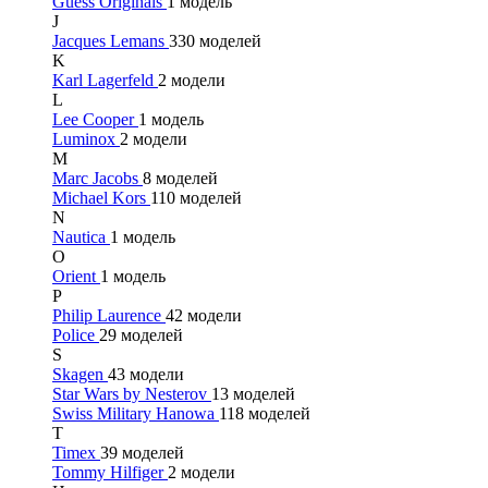
Guess Originals
1 модель
J
Jacques Lemans
330 моделей
K
Karl Lagerfeld
2 модели
L
Lee Cooper
1 модель
Luminox
2 модели
M
Marc Jacobs
8 моделей
Michael Kors
110 моделей
N
Nautica
1 модель
O
Orient
1 модель
P
Philip Laurence
42 модели
Police
29 моделей
S
Skagen
43 модели
Star Wars by Nesterov
13 моделей
Swiss Military Hanowa
118 моделей
T
Timex
39 моделей
Tommy Hilfiger
2 модели