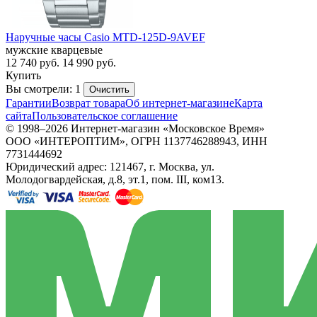
Наручные часы Casio MTD-125D-9AVEF
мужские кварцевые
12 740
руб.
14 990
руб.
Купить
Вы смотрели: 1
Очистить
Гарантии
Возврат товара
Об интернет-магазине
Карта
сайта
Пользовательское соглашение
© 1998–2026 Интернет-магазин «Московское Время»
ООО «ИНТЕРОПТИМ», ОГРН 1137746288943, ИНН
7731444692
Юридический адрес: 121467, г. Москва, ул.
Молодогвардейская, д.8, эт.1, пом. III, ком13.