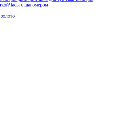
ткой
Часы с шагомером
 золото
м