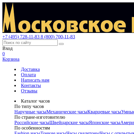
+7 (495) 728-11-83
8 (800) 700-11-83
Вход
0
Корзина
Доставка
Оплата
Написать нам
Контакты
Отзывы
Каталог часов
По типу часов
Наручные часы
Механические часы
Кварцевые часы
Умные
По стране-изготовителю
Российские часы
Швейцарские часы
Японские часы
Амери
По особенностям
Fashion часы
Тонкие часы
Часы скелетоны
Часы с открыты