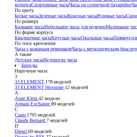
яхтинга
Спортивные часы
Часы на солнечной батарейке
Ча
По цвету
Белые часы
Зеленые часы
Красные часы
Розовые часы
Сини
По размеру
Большие часы
Небольшие часы для мужчин
Маленькие ча
По форме корпуса
Квадратные часы
Круглые часы
Овальные часы
Прямоугол
По типу крепления
Часы с кожаным ремешком
Часы с металлическим браслет
А также
Детские часы
Недорогие часы
Бренды
Наручные часы
3
33 ELEMENT
178 моделей
33 ELEMENT Hexstone
12 моделей
A
Anne Klein
42 модели
Armani Exchange
89 моделей
C
Casio
1705 моделей
Claude Bernard
7 моделей
D
Diesel
69 моделей
Disney by RFS
27 моделей