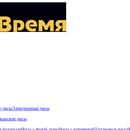
 часы
Электронные часы
канские часы
м балансом
Часы с фазой луны
Часы с керамикой
Титановые часы
Ч