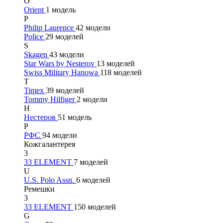
O
Orient
1 модель
P
Philip Laurence
42 модели
Police
29 моделей
S
Skagen
43 модели
Star Wars by Nesterov
13 моделей
Swiss Military Hanowa
118 моделей
T
Timex
39 моделей
Tommy Hilfiger
2 модели
Н
Нестеров
51 модель
Р
РФС
94 модели
Кожгалантерея
3
33 ELEMENT
7 моделей
U
U.S. Polo Assn.
6 моделей
Ремешки
3
33 ELEMENT
150 моделей
G