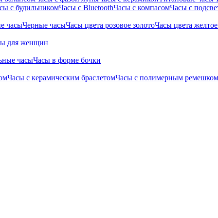
сы с будильником
Часы с Bluetooth
Часы с компасом
Часы с подсве
е часы
Черные часы
Часы цвета розовое золото
Часы цвета желтое
сы для женщин
ьные часы
Часы в форме бочки
ом
Часы с керамическим браслетом
Часы с полимерным ремешко