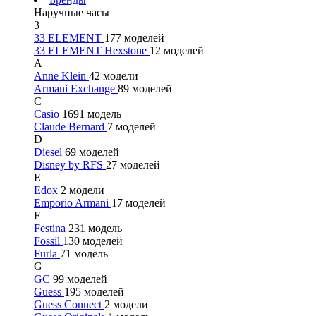
Наручные часы
3
33 ELEMENT
177 моделей
33 ELEMENT Hexstone
12 моделей
A
Anne Klein
42 модели
Armani Exchange
89 моделей
C
Casio
1691 модель
Claude Bernard
7 моделей
D
Diesel
69 моделей
Disney by RFS
27 моделей
E
Edox
2 модели
Emporio Armani
17 моделей
F
Festina
231 модель
Fossil
130 моделей
Furla
71 модель
G
GC
99 моделей
Guess
195 моделей
Guess Connect
2 модели