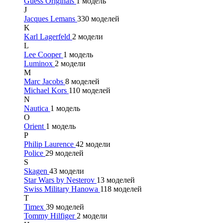
Guess Originals
1 модель
J
Jacques Lemans
330 моделей
K
Karl Lagerfeld
2 модели
L
Lee Cooper
1 модель
Luminox
2 модели
M
Marc Jacobs
8 моделей
Michael Kors
110 моделей
N
Nautica
1 модель
O
Orient
1 модель
P
Philip Laurence
42 модели
Police
29 моделей
S
Skagen
43 модели
Star Wars by Nesterov
13 моделей
Swiss Military Hanowa
118 моделей
T
Timex
39 моделей
Tommy Hilfiger
2 модели