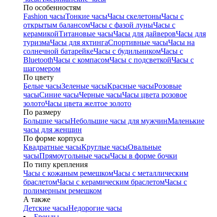
По особенностям
Fashion часы
Тонкие часы
Часы скелетоны
Часы с
открытым балансом
Часы с фазой луны
Часы с
керамикой
Титановые часы
Часы для дайверов
Часы для
туризма
Часы для яхтинга
Спортивные часы
Часы на
солнечной батарейке
Часы с будильником
Часы с
Bluetooth
Часы с компасом
Часы с подсветкой
Часы с
шагомером
По цвету
Белые часы
Зеленые часы
Красные часы
Розовые
часы
Синие часы
Черные часы
Часы цвета розовое
золото
Часы цвета желтое золото
По размеру
Большие часы
Небольшие часы для мужчин
Маленькие
часы для женщин
По форме корпуса
Квадратные часы
Круглые часы
Овальные
часы
Прямоугольные часы
Часы в форме бочки
По типу крепления
Часы с кожаным ремешком
Часы с металлическим
браслетом
Часы с керамическим браслетом
Часы с
полимерным ремешком
А также
Детские часы
Недорогие часы
Бренды