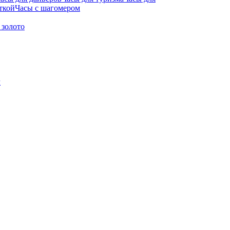
ткой
Часы с шагомером
 золото
м