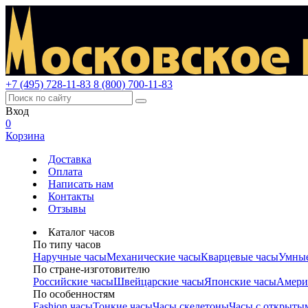
+7 (495) 728-11-83
8 (800) 700-11-83
Вход
0
Корзина
Доставка
Оплата
Написать нам
Контакты
Отзывы
Каталог часов
По типу часов
Наручные часы
Механические часы
Кварцевые часы
Умные
По стране-изготовителю
Российские часы
Швейцарские часы
Японские часы
Амери
По особенностям
Fashion часы
Тонкие часы
Часы скелетоны
Часы с открыты