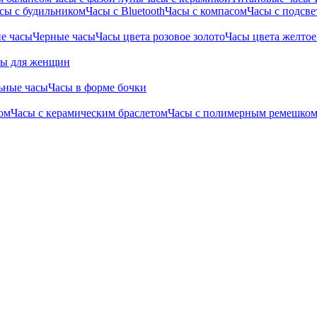
сы с будильником
Часы с Bluetooth
Часы с компасом
Часы с подсве
е часы
Черные часы
Часы цвета розовое золото
Часы цвета желтое
сы для женщин
ьные часы
Часы в форме бочки
ом
Часы с керамическим браслетом
Часы с полимерным ремешко