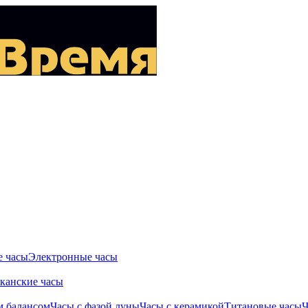
 часы
Электронные часы
канские часы
м балансом
Часы с фазой луны
Часы с керамикой
Титановые часы
Ч