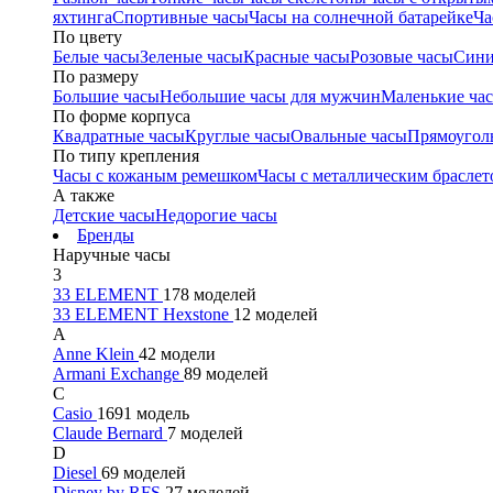
яхтинга
Спортивные часы
Часы на солнечной батарейке
Ча
По цвету
Белые часы
Зеленые часы
Красные часы
Розовые часы
Сини
По размеру
Большие часы
Небольшие часы для мужчин
Маленькие ча
По форме корпуса
Квадратные часы
Круглые часы
Овальные часы
Прямоугол
По типу крепления
Часы с кожаным ремешком
Часы с металлическим браслет
А также
Детские часы
Недорогие часы
Бренды
Наручные часы
3
33 ELEMENT
178 моделей
33 ELEMENT Hexstone
12 моделей
A
Anne Klein
42 модели
Armani Exchange
89 моделей
C
Casio
1691 модель
Claude Bernard
7 моделей
D
Diesel
69 моделей
Disney by RFS
27 моделей