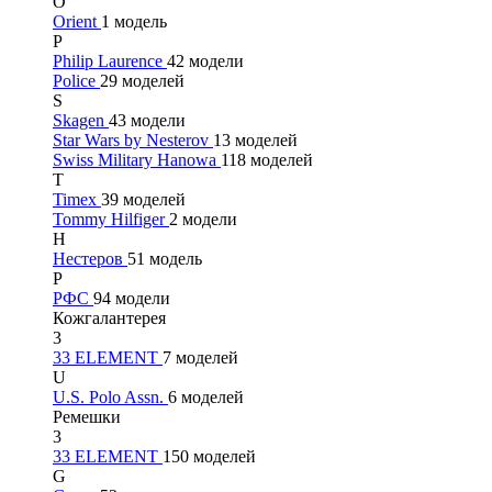
O
Orient
1 модель
P
Philip Laurence
42 модели
Police
29 моделей
S
Skagen
43 модели
Star Wars by Nesterov
13 моделей
Swiss Military Hanowa
118 моделей
T
Timex
39 моделей
Tommy Hilfiger
2 модели
Н
Нестеров
51 модель
Р
РФС
94 модели
Кожгалантерея
3
33 ELEMENT
7 моделей
U
U.S. Polo Assn.
6 моделей
Ремешки
3
33 ELEMENT
150 моделей
G