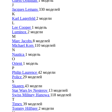
Guess Originals
1 модель
J
Jacques Lemans
330 моделей
K
Karl Lagerfeld
2 модели
L
Lee Cooper
1 модель
Luminox
2 модели
M
Marc Jacobs
8 моделей
Michael Kors
110 моделей
N
Nautica
1 модель
O
Orient
1 модель
P
Philip Laurence
42 модели
Police
29 моделей
S
Skagen
43 модели
Star Wars by Nesterov
13 моделей
Swiss Military Hanowa
118 моделей
T
Timex
39 моделей
Tommy Hilfiger
2 модели