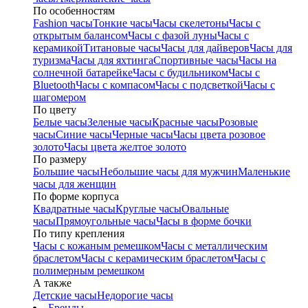
По особенностям
Fashion часы
Тонкие часы
Часы скелетоны
Часы с
открытым балансом
Часы с фазой луны
Часы с
керамикой
Титановые часы
Часы для дайверов
Часы для
туризма
Часы для яхтинга
Спортивные часы
Часы на
солнечной батарейке
Часы с будильником
Часы с
Bluetooth
Часы с компасом
Часы с подсветкой
Часы с
шагомером
По цвету
Белые часы
Зеленые часы
Красные часы
Розовые
часы
Синие часы
Черные часы
Часы цвета розовое
золото
Часы цвета желтое золото
По размеру
Большие часы
Небольшие часы для мужчин
Маленькие
часы для женщин
По форме корпуса
Квадратные часы
Круглые часы
Овальные
часы
Прямоугольные часы
Часы в форме бочки
По типу крепления
Часы с кожаным ремешком
Часы с металлическим
браслетом
Часы с керамическим браслетом
Часы с
полимерным ремешком
А также
Детские часы
Недорогие часы
Бренды