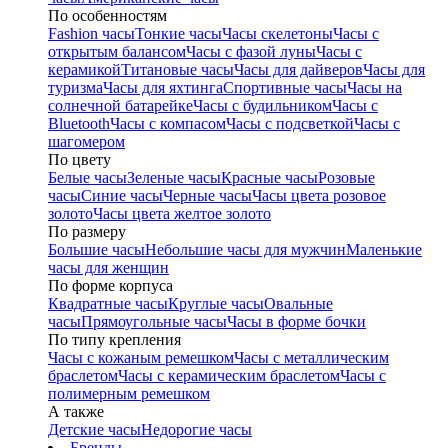
По особенностям
Fashion часы
Тонкие часы
Часы скелетоны
Часы с
открытым балансом
Часы с фазой луны
Часы с
керамикой
Титановые часы
Часы для дайверов
Часы для
туризма
Часы для яхтинга
Спортивные часы
Часы на
солнечной батарейке
Часы с будильником
Часы с
Bluetooth
Часы с компасом
Часы с подсветкой
Часы с
шагомером
По цвету
Белые часы
Зеленые часы
Красные часы
Розовые
часы
Синие часы
Черные часы
Часы цвета розовое
золото
Часы цвета желтое золото
По размеру
Большие часы
Небольшие часы для мужчин
Маленькие
часы для женщин
По форме корпуса
Квадратные часы
Круглые часы
Овальные
часы
Прямоугольные часы
Часы в форме бочки
По типу крепления
Часы с кожаным ремешком
Часы с металлическим
браслетом
Часы с керамическим браслетом
Часы с
полимерным ремешком
А также
Детские часы
Недорогие часы
Бренды