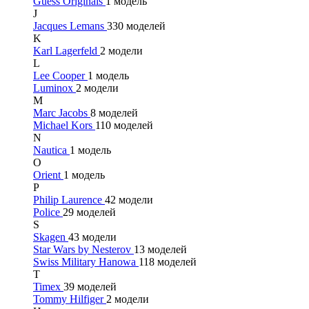
Guess Originals
1 модель
J
Jacques Lemans
330 моделей
K
Karl Lagerfeld
2 модели
L
Lee Cooper
1 модель
Luminox
2 модели
M
Marc Jacobs
8 моделей
Michael Kors
110 моделей
N
Nautica
1 модель
O
Orient
1 модель
P
Philip Laurence
42 модели
Police
29 моделей
S
Skagen
43 модели
Star Wars by Nesterov
13 моделей
Swiss Military Hanowa
118 моделей
T
Timex
39 моделей
Tommy Hilfiger
2 модели