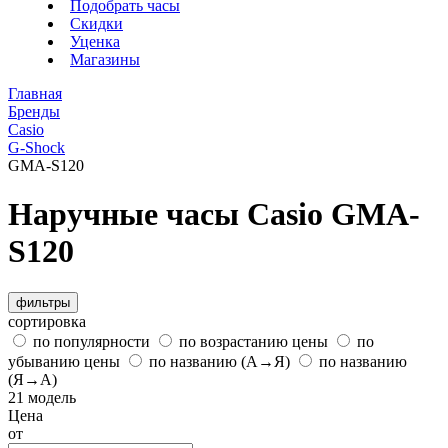
Подобрать часы
Скидки
Уценка
Магазины
Главная
Бренды
Casio
G-Shock
GMA-S120
Наручные часы Casio GMA-
S120
фильтры
сортировка
по популярности
по возрастанию цены
по
убыванию цены
по названию (А→Я)
по названию
(Я→А)
21 модель
Цена
от