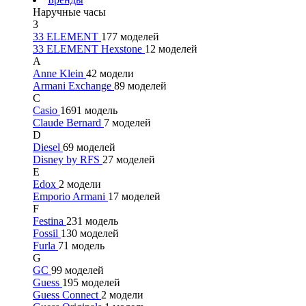
Наручные часы
3
33 ELEMENT
177 моделей
33 ELEMENT Hexstone
12 моделей
A
Anne Klein
42 модели
Armani Exchange
89 моделей
C
Casio
1691 модель
Claude Bernard
7 моделей
D
Diesel
69 моделей
Disney by RFS
27 моделей
E
Edox
2 модели
Emporio Armani
17 моделей
F
Festina
231 модель
Fossil
130 моделей
Furla
71 модель
G
GC
99 моделей
Guess
195 моделей
Guess Connect
2 модели