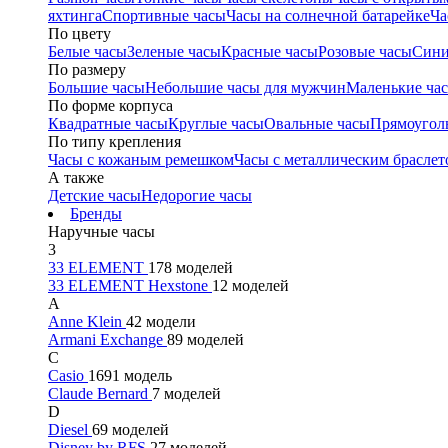
яхтинга
Спортивные часы
Часы на солнечной батарейке
Ча
По цвету
Белые часы
Зеленые часы
Красные часы
Розовые часы
Сини
По размеру
Большие часы
Небольшие часы для мужчин
Маленькие ча
По форме корпуса
Квадратные часы
Круглые часы
Овальные часы
Прямоугол
По типу крепления
Часы с кожаным ремешком
Часы с металлическим браслет
А также
Детские часы
Недорогие часы
Бренды
Наручные часы
3
33 ELEMENT
178 моделей
33 ELEMENT Hexstone
12 моделей
A
Anne Klein
42 модели
Armani Exchange
89 моделей
C
Casio
1691 модель
Claude Bernard
7 моделей
D
Diesel
69 моделей
Disney by RFS
27 моделей