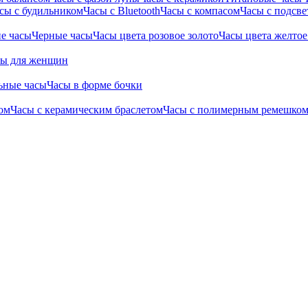
сы с будильником
Часы с Bluetooth
Часы с компасом
Часы с подсве
е часы
Черные часы
Часы цвета розовое золото
Часы цвета желтое
сы для женщин
ьные часы
Часы в форме бочки
ом
Часы с керамическим браслетом
Часы с полимерным ремешко