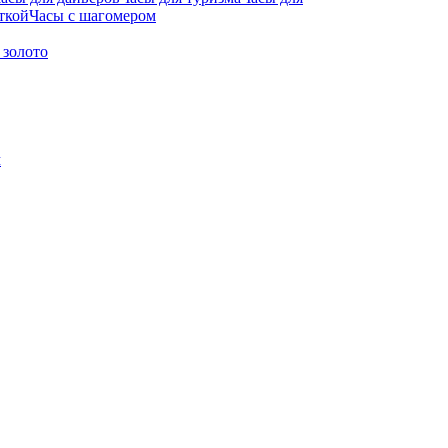
ткой
Часы с шагомером
 золото
м