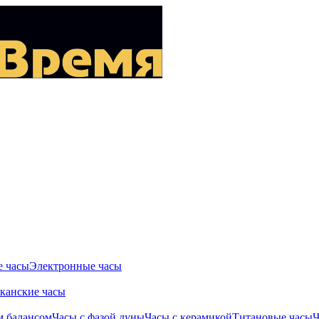
 часы
Электронные часы
канские часы
м балансом
Часы с фазой луны
Часы с керамикой
Титановые часы
Ч