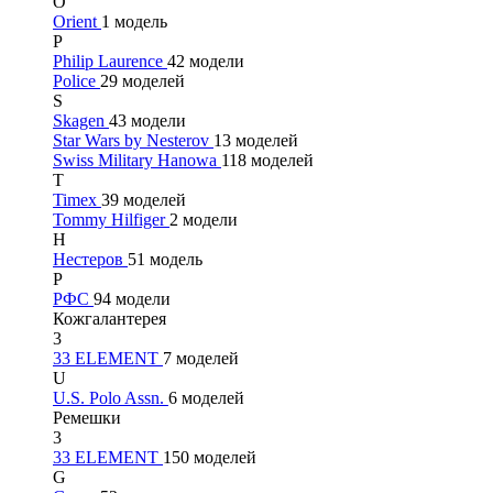
O
Orient
1 модель
P
Philip Laurence
42 модели
Police
29 моделей
S
Skagen
43 модели
Star Wars by Nesterov
13 моделей
Swiss Military Hanowa
118 моделей
T
Timex
39 моделей
Tommy Hilfiger
2 модели
Н
Нестеров
51 модель
Р
РФС
94 модели
Кожгалантерея
3
33 ELEMENT
7 моделей
U
U.S. Polo Assn.
6 моделей
Ремешки
3
33 ELEMENT
150 моделей
G