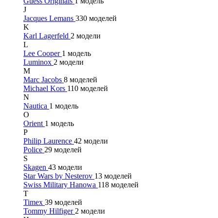
Guess Originals
1 модель
J
Jacques Lemans
330 моделей
K
Karl Lagerfeld
2 модели
L
Lee Cooper
1 модель
Luminox
2 модели
M
Marc Jacobs
8 моделей
Michael Kors
110 моделей
N
Nautica
1 модель
O
Orient
1 модель
P
Philip Laurence
42 модели
Police
29 моделей
S
Skagen
43 модели
Star Wars by Nesterov
13 моделей
Swiss Military Hanowa
118 моделей
T
Timex
39 моделей
Tommy Hilfiger
2 модели