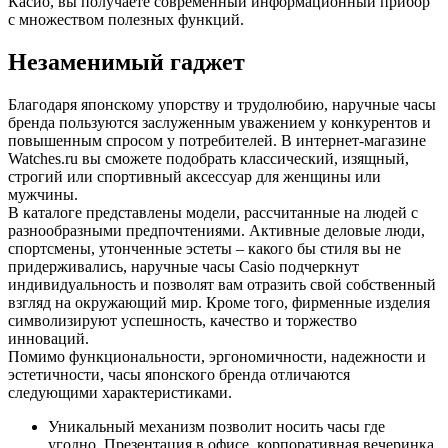
Касио, вы получаете современный информационный прибор
с множеством полезных функций.
Незаменимый гаджет
Благодаря японскому упорству и трудолюбию, наручные часы
бренда пользуются заслуженным уважением у конкурентов и
повышенным спросом у потребителей. В интернет-магазине
Watches.ru вы сможете подобрать классический, изящный,
строгий или спортивный аксессуар для женщины или
мужчины.
В каталоге представлены модели, рассчитанные на людей с
разнообразными предпочтениями. Активные деловые люди,
спортсмены, утонченные эстеты – какого бы стиля вы не
придерживались, наручные часы Casio подчеркнут
индивидуальность и позволят вам отразить свой собственный
взгляд на окружающий мир. Кроме того, фирменные изделия
символизируют успешность, качество и торжество
инноваций.
Помимо функциональности, эргономичности, надежности и
эстетичности, часы японского бренда отличаются
следующими характеристиками.
Уникальный механизм позволит носить часы где
угодно. Презентация в офисе, корпоративная вечеринка,