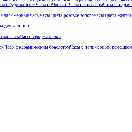
сы с будильником
Часы с Bluetooth
Часы с компасом
Часы с подсве
е часы
Черные часы
Часы цвета розовое золото
Часы цвета желтое
сы для женщин
ьные часы
Часы в форме бочки
ом
Часы с керамическим браслетом
Часы с полимерным ремешко