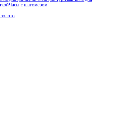
ткой
Часы с шагомером
 золото
м