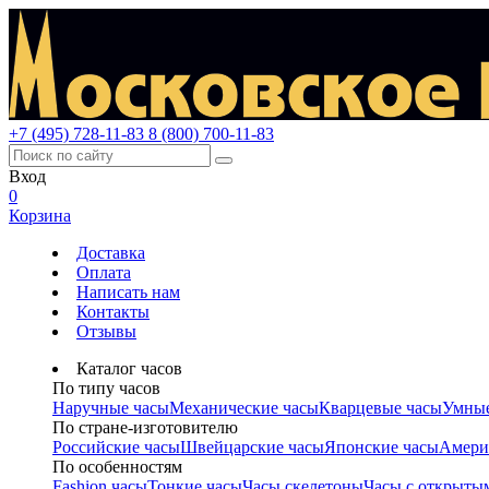
+7 (495) 728-11-83
8 (800) 700-11-83
Вход
0
Корзина
Доставка
Оплата
Написать нам
Контакты
Отзывы
Каталог часов
По типу часов
Наручные часы
Механические часы
Кварцевые часы
Умные
По стране-изготовителю
Российские часы
Швейцарские часы
Японские часы
Амери
По особенностям
Fashion часы
Тонкие часы
Часы скелетоны
Часы с открыты