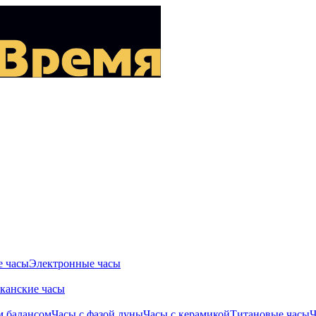
 часы
Электронные часы
канские часы
м балансом
Часы с фазой луны
Часы с керамикой
Титановые часы
Ч