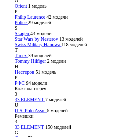
O
Orient
1 модель
P
Philip Laurence
42 модели
Police
29 моделей
S
Skagen
43 модели
Star Wars by Nesterov
13 моделей
Swiss Military Hanowa
118 моделей
T
Timex
39 моделей
Tommy Hilfiger
2 модели
Н
Нестеров
51 модель
Р
РФС
94 модели
Кожгалантерея
3
33 ELEMENT
7 моделей
U
U.S. Polo Assn.
6 моделей
Ремешки
3
33 ELEMENT
150 моделей
G