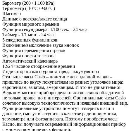
Барометр (260 / 1.100 hPa)
Термометр (-10°C / +60°C)
Шагомер
Данные о восходе/закате солнца
Функция мирового времени
Функция секундомера- 1/100 сек. - 24 часа
Таймер - 1/1 мин. - 24 часа
5 ежедневных будильников
Включение/выключение звука кнопок
Функция перемещения стрелок
Функция поиска телефона
Автоматический календарь
12/24-часовое отображение времени
Индикатор низкого уровня заряда аккумулятора
Стильные часы Casio – поистине легендарной марки –
пришлись по вкусу покупателям из разных уголочков мира:
европейцам, азиатам, американцам. И это не удивительно!
Ведь компактные приборы делают жизнь своих обладателей
не только проще, но и интересней. Оригинальные часы Casio
сочетают высокую технологичность и изящный внешний вид.
Функциональные устройства помогут измерить шаги и
давление, смогут выступить в качестве радиоприемника,
термометра или фотоаппарата. Поэтому приобретая часы
Касио, вы получаете современный информационный прибор
с множеством полезных функций.