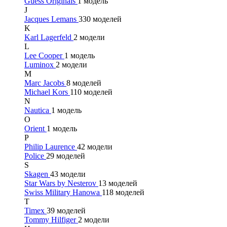
Guess Originals
1 модель
J
Jacques Lemans
330 моделей
K
Karl Lagerfeld
2 модели
L
Lee Cooper
1 модель
Luminox
2 модели
M
Marc Jacobs
8 моделей
Michael Kors
110 моделей
N
Nautica
1 модель
O
Orient
1 модель
P
Philip Laurence
42 модели
Police
29 моделей
S
Skagen
43 модели
Star Wars by Nesterov
13 моделей
Swiss Military Hanowa
118 моделей
T
Timex
39 моделей
Tommy Hilfiger
2 модели