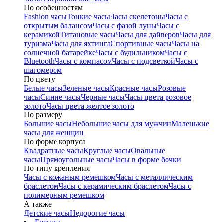
По особенностям
Fashion часы
Тонкие часы
Часы скелетоны
Часы с
открытым балансом
Часы с фазой луны
Часы с
керамикой
Титановые часы
Часы для дайверов
Часы для
туризма
Часы для яхтинга
Спортивные часы
Часы на
солнечной батарейке
Часы с будильником
Часы с
Bluetooth
Часы с компасом
Часы с подсветкой
Часы с
шагомером
По цвету
Белые часы
Зеленые часы
Красные часы
Розовые
часы
Синие часы
Черные часы
Часы цвета розовое
золото
Часы цвета желтое золото
По размеру
Большие часы
Небольшие часы для мужчин
Маленькие
часы для женщин
По форме корпуса
Квадратные часы
Круглые часы
Овальные
часы
Прямоугольные часы
Часы в форме бочки
По типу крепления
Часы с кожаным ремешком
Часы с металлическим
браслетом
Часы с керамическим браслетом
Часы с
полимерным ремешком
А также
Детские часы
Недорогие часы
Бренды