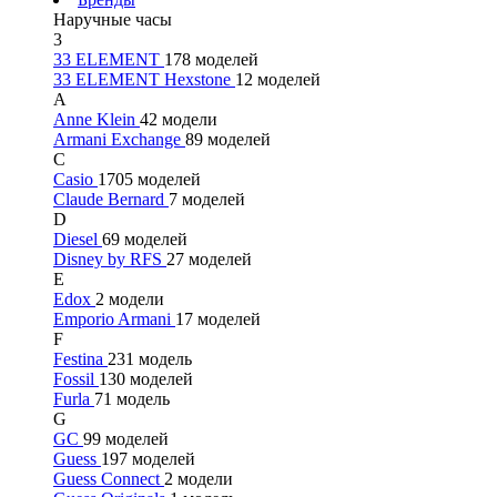
Наручные часы
3
33 ELEMENT
178 моделей
33 ELEMENT Hexstone
12 моделей
A
Anne Klein
42 модели
Armani Exchange
89 моделей
C
Casio
1705 моделей
Claude Bernard
7 моделей
D
Diesel
69 моделей
Disney by RFS
27 моделей
E
Edox
2 модели
Emporio Armani
17 моделей
F
Festina
231 модель
Fossil
130 моделей
Furla
71 модель
G
GC
99 моделей
Guess
197 моделей
Guess Connect
2 модели