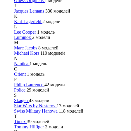
Guess Originals
1 модель
J
Jacques Lemans
330 моделей
K
Karl Lagerfeld
2 модели
L
Lee Cooper
1 модель
Luminox
2 модели
M
Marc Jacobs
8 моделей
Michael Kors
110 моделей
N
Nautica
1 модель
O
Orient
1 модель
P
Philip Laurence
42 модели
Police
29 моделей
S
Skagen
43 модели
Star Wars by Nesterov
13 моделей
Swiss Military Hanowa
118 моделей
T
Timex
39 моделей
Tommy Hilfiger
2 модели