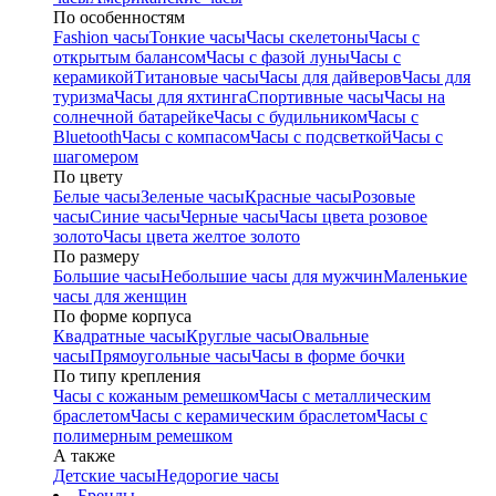
По особенностям
Fashion часы
Тонкие часы
Часы скелетоны
Часы с
открытым балансом
Часы с фазой луны
Часы с
керамикой
Титановые часы
Часы для дайверов
Часы для
туризма
Часы для яхтинга
Спортивные часы
Часы на
солнечной батарейке
Часы с будильником
Часы с
Bluetooth
Часы с компасом
Часы с подсветкой
Часы с
шагомером
По цвету
Белые часы
Зеленые часы
Красные часы
Розовые
часы
Синие часы
Черные часы
Часы цвета розовое
золото
Часы цвета желтое золото
По размеру
Большие часы
Небольшие часы для мужчин
Маленькие
часы для женщин
По форме корпуса
Квадратные часы
Круглые часы
Овальные
часы
Прямоугольные часы
Часы в форме бочки
По типу крепления
Часы с кожаным ремешком
Часы с металлическим
браслетом
Часы с керамическим браслетом
Часы с
полимерным ремешком
А также
Детские часы
Недорогие часы
Бренды