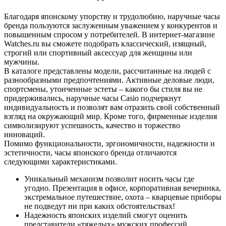
Благодаря японскому упорству и трудолюбию, наручные часы
бренда пользуются заслуженным уважением у конкурентов и
повышенным спросом у потребителей. В интернет-магазине
Watches.ru вы сможете подобрать классический, изящный,
строгий или спортивный аксессуар для женщины или
мужчины.
В каталоге представлены модели, рассчитанные на людей с
разнообразными предпочтениями. Активные деловые люди,
спортсмены, утонченные эстеты – какого бы стиля вы не
придерживались, наручные часы Casio подчеркнут
индивидуальность и позволят вам отразить свой собственный
взгляд на окружающий мир. Кроме того, фирменные изделия
символизируют успешность, качество и торжество
инноваций.
Помимо функциональности, эргономичности, надежности и
эстетичности, часы японского бренда отличаются
следующими характеристиками.
Уникальный механизм позволит носить часы где
угодно. Презентация в офисе, корпоративная вечеринка,
экстремальное путешествие, охота – кварцевые приборы
не подведут ни при каких обстоятельствах!
Надежность японских изделий смогут оценить
представители «тяжелых» мужских профессий.