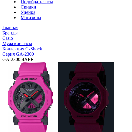
Подобрать часы
Скидки
Уценка
Магазины
Главная
Бренды
Casio
Мужские часы
Коллекция G-Shock
Серия GA-2300
GA-2300-4AER