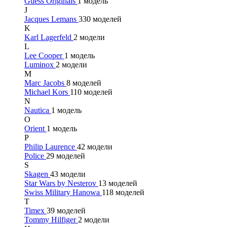
Guess Originals
1 модель
J
Jacques Lemans
330 моделей
K
Karl Lagerfeld
2 модели
L
Lee Cooper
1 модель
Luminox
2 модели
M
Marc Jacobs
8 моделей
Michael Kors
110 моделей
N
Nautica
1 модель
O
Orient
1 модель
P
Philip Laurence
42 модели
Police
29 моделей
S
Skagen
43 модели
Star Wars by Nesterov
13 моделей
Swiss Military Hanowa
118 моделей
T
Timex
39 моделей
Tommy Hilfiger
2 модели