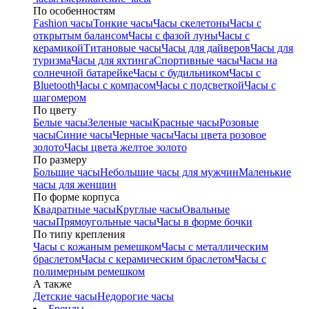
По особенностям
Fashion часы
Тонкие часы
Часы скелетоны
Часы с
открытым балансом
Часы с фазой луны
Часы с
керамикой
Титановые часы
Часы для дайверов
Часы для
туризма
Часы для яхтинга
Спортивные часы
Часы на
солнечной батарейке
Часы с будильником
Часы с
Bluetooth
Часы с компасом
Часы с подсветкой
Часы с
шагомером
По цвету
Белые часы
Зеленые часы
Красные часы
Розовые
часы
Синие часы
Черные часы
Часы цвета розовое
золото
Часы цвета желтое золото
По размеру
Большие часы
Небольшие часы для мужчин
Маленькие
часы для женщин
По форме корпуса
Квадратные часы
Круглые часы
Овальные
часы
Прямоугольные часы
Часы в форме бочки
По типу крепления
Часы с кожаным ремешком
Часы с металлическим
браслетом
Часы с керамическим браслетом
Часы с
полимерным ремешком
А также
Детские часы
Недорогие часы
Бренды