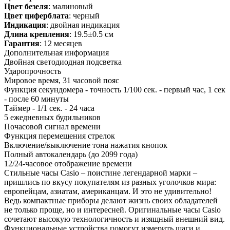
Цвет безеля
: малиновый
Цвет циферблата
: черный
Индикация
: двойная индикация
Длина крепления
: 19.5±0.5 см
Гарантия
: 12 месяцев
Дополнительная информация
Двойная светодиодная подсветка
Ударопрочность
Мировое время, 31 часовой пояс
Функция секундомера - точность 1/100 сек. - первый час, 1 сек
- после 60 минуты
Таймер - 1/1 сек. - 24 часа
5 ежедневных будильников
Почасовой сигнал времени
Функция перемещения стрелок
Включение/выключение тона нажатия кнопок
Полный автокалендарь (до 2099 года)
12/24-часовое отображение времени
Стильные часы Casio – поистине легендарной марки –
пришлись по вкусу покупателям из разных уголочков мира:
европейцам, азиатам, американцам. И это не удивительно!
Ведь компактные приборы делают жизнь своих обладателей
не только проще, но и интересней. Оригинальные часы Casio
сочетают высокую технологичность и изящный внешний вид.
Функциональные устройства помогут измерить шаги и