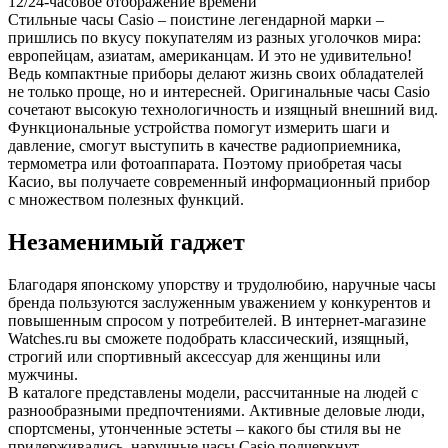
12/24-часовое отображение времени
Стильные часы Casio – поистине легендарной марки –
пришлись по вкусу покупателям из разных уголочков мира:
европейцам, азиатам, американцам. И это не удивительно!
Ведь компактные приборы делают жизнь своих обладателей
не только проще, но и интересней. Оригинальные часы Casio
сочетают высокую технологичность и изящный внешний вид.
Функциональные устройства помогут измерить шаги и
давление, смогут выступить в качестве радиоприемника,
термометра или фотоаппарата. Поэтому приобретая часы
Касио, вы получаете современный информационный прибор
с множеством полезных функций.
Незаменимый гаджет
Благодаря японскому упорству и трудолюбию, наручные часы
бренда пользуются заслуженным уважением у конкурентов и
повышенным спросом у потребителей. В интернет-магазине
Watches.ru вы сможете подобрать классический, изящный,
строгий или спортивный аксессуар для женщины или
мужчины.
В каталоге представлены модели, рассчитанные на людей с
разнообразными предпочтениями. Активные деловые люди,
спортсмены, утонченные эстеты – какого бы стиля вы не
придерживались, наручные часы Casio подчеркнут