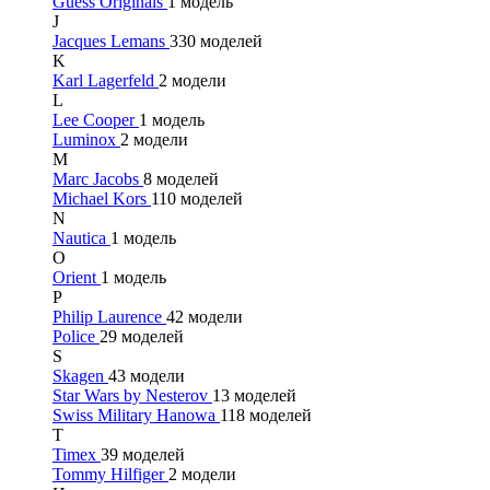
Guess Originals
1 модель
J
Jacques Lemans
330 моделей
K
Karl Lagerfeld
2 модели
L
Lee Cooper
1 модель
Luminox
2 модели
M
Marc Jacobs
8 моделей
Michael Kors
110 моделей
N
Nautica
1 модель
O
Orient
1 модель
P
Philip Laurence
42 модели
Police
29 моделей
S
Skagen
43 модели
Star Wars by Nesterov
13 моделей
Swiss Military Hanowa
118 моделей
T
Timex
39 моделей
Tommy Hilfiger
2 модели