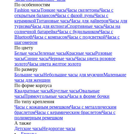
По особенностям
Fashion часы
Тонкие часы
Часы скелетоны
Часы с
открытым балансом
Часы с фазой луны
Часы с
керамикой
Титановые часы
Часы для дайверов
Часы для
туризма
Часы для яхтинга
Спортивные часы
Часы на
солнечной батарейке
Часы с будильником
Часы с
Bluetooth
Часы с компасом
Часы с подсветкой
Часы с
шагомером
По цвету
Белые часы
Зеленые часы
Красные часы
Розовые
часы
Синие часы
Черные часы
Часы цвета розовое
золото
Часы цвета желтое золото
По размеру
Большие часы
Небольшие часы для мужчин
Маленькие
часы для женщин
По форме корпуса
Квадратные часы
Круглые часы
Овальные
часы
Прямоугольные часы
Часы в форме бочки
По типу крепления
Часы с кожаным ремешком
Часы с металлическим
браслетом
Часы с керамическим браслетом
Часы с
полимерным ремешком
А также
Детские часы
Недорогие часы
Бренды