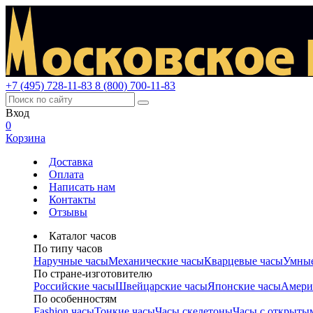
+7 (495) 728-11-83
8 (800) 700-11-83
Вход
0
Корзина
Доставка
Оплата
Написать нам
Контакты
Отзывы
Каталог часов
По типу часов
Наручные часы
Механические часы
Кварцевые часы
Умные
По стране-изготовителю
Российские часы
Швейцарские часы
Японские часы
Амери
По особенностям
Fashion часы
Тонкие часы
Часы скелетоны
Часы с открыты