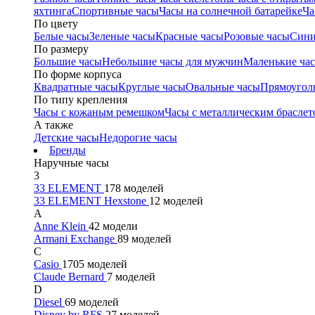
яхтинга
Спортивные часы
Часы на солнечной батарейке
Ча
По цвету
Белые часы
Зеленые часы
Красные часы
Розовые часы
Сини
По размеру
Большие часы
Небольшие часы для мужчин
Маленькие ча
По форме корпуса
Квадратные часы
Круглые часы
Овальные часы
Прямоугол
По типу крепления
Часы с кожаным ремешком
Часы с металлическим браслет
А также
Детские часы
Недорогие часы
Бренды
Наручные часы
3
33 ELEMENT
178 моделей
33 ELEMENT Hexstone
12 моделей
A
Anne Klein
42 модели
Armani Exchange
89 моделей
C
Casio
1705 моделей
Claude Bernard
7 моделей
D
Diesel
69 моделей
Disney by RFS
27 моделей