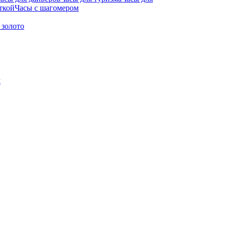
ткой
Часы с шагомером
 золото
м