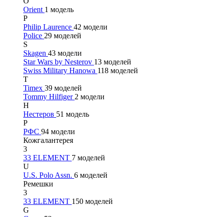
O
Orient
1 модель
P
Philip Laurence
42 модели
Police
29 моделей
S
Skagen
43 модели
Star Wars by Nesterov
13 моделей
Swiss Military Hanowa
118 моделей
T
Timex
39 моделей
Tommy Hilfiger
2 модели
Н
Нестеров
51 модель
Р
РФС
94 модели
Кожгалантерея
3
33 ELEMENT
7 моделей
U
U.S. Polo Assn.
6 моделей
Ремешки
3
33 ELEMENT
150 моделей
G