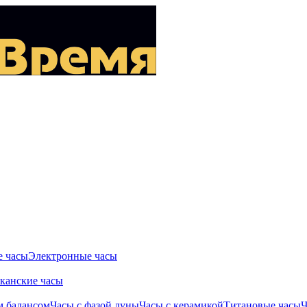
 часы
Электронные часы
канские часы
м балансом
Часы с фазой луны
Часы с керамикой
Титановые часы
Ч