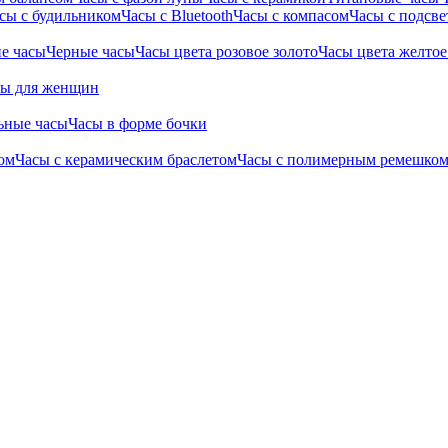
сы с будильником
Часы с Bluetooth
Часы с компасом
Часы с подсве
е часы
Черные часы
Часы цвета розовое золото
Часы цвета желтое
сы для женщин
ьные часы
Часы в форме бочки
ом
Часы с керамическим браслетом
Часы с полимерным ремешко