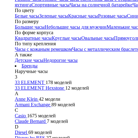
яхтинга
Спортивные часы
Часы на солнечной батарейке
Ча
По цвету
Белые часы
Зеленые часы
Красные часы
Розовые часы
Сини
По размеру
Большие часы
Небольшие часы для мужчин
Маленькие ча
По форме корпуса
Квадратные часы
Круглые часы
Овальные часы
Прямоугол
По типу крепления
Часы с кожаным ремешком
Часы с металлическим браслет
А также
Детские часы
Недорогие часы
Бренды
Наручные часы
3
33 ELEMENT
178 моделей
33 ELEMENT Hexstone
12 моделей
A
Anne Klein
42 модели
Armani Exchange
89 моделей
C
Casio
1675 моделей
Claude Bernard
7 моделей
D
Diesel
69 моделей
Disney by RFS
27 моделей