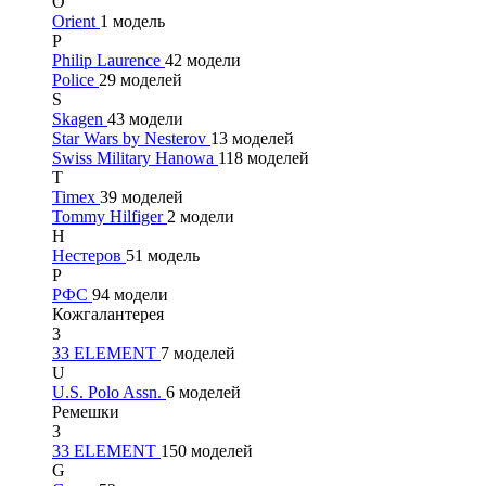
O
Orient
1 модель
P
Philip Laurence
42 модели
Police
29 моделей
S
Skagen
43 модели
Star Wars by Nesterov
13 моделей
Swiss Military Hanowa
118 моделей
T
Timex
39 моделей
Tommy Hilfiger
2 модели
Н
Нестеров
51 модель
Р
РФС
94 модели
Кожгалантерея
3
33 ELEMENT
7 моделей
U
U.S. Polo Assn.
6 моделей
Ремешки
3
33 ELEMENT
150 моделей
G