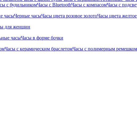
сы с будильником
Часы с Bluetooth
Часы с компасом
Часы с подсве
е часы
Черные часы
Часы цвета розовое золото
Часы цвета желтое
сы для женщин
ьные часы
Часы в форме бочки
ом
Часы с керамическим браслетом
Часы с полимерным ремешко