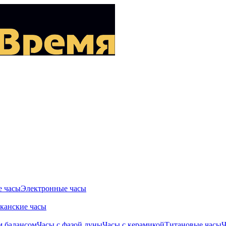
 часы
Электронные часы
канские часы
м балансом
Часы с фазой луны
Часы с керамикой
Титановые часы
Ч