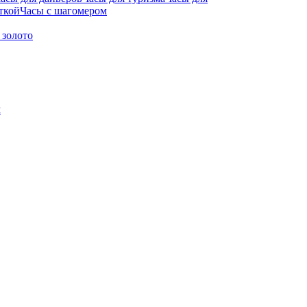
ткой
Часы с шагомером
 золото
м