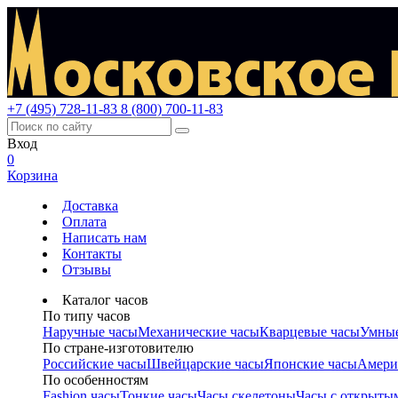
+7 (495) 728-11-83
8 (800) 700-11-83
Вход
0
Корзина
Доставка
Оплата
Написать нам
Контакты
Отзывы
Каталог часов
По типу часов
Наручные часы
Механические часы
Кварцевые часы
Умные
По стране-изготовителю
Российские часы
Швейцарские часы
Японские часы
Амери
По особенностям
Fashion часы
Тонкие часы
Часы скелетоны
Часы с открыты