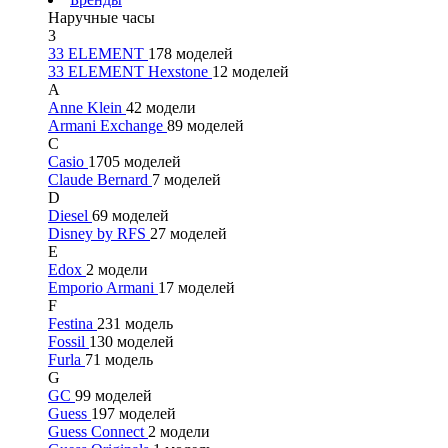
Наручные часы
3
33 ELEMENT
178 моделей
33 ELEMENT Hexstone
12 моделей
A
Anne Klein
42 модели
Armani Exchange
89 моделей
C
Casio
1705 моделей
Claude Bernard
7 моделей
D
Diesel
69 моделей
Disney by RFS
27 моделей
E
Edox
2 модели
Emporio Armani
17 моделей
F
Festina
231 модель
Fossil
130 моделей
Furla
71 модель
G
GC
99 моделей
Guess
197 моделей
Guess Connect
2 модели