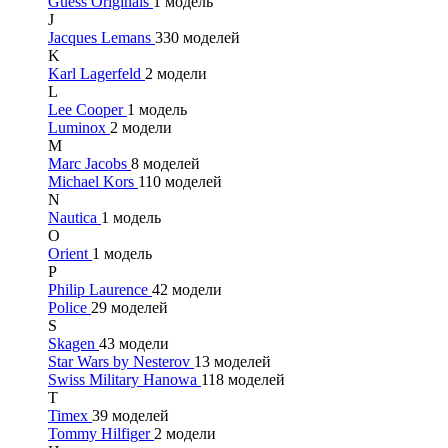
Guess Originals
1 модель
J
Jacques Lemans
330 моделей
K
Karl Lagerfeld
2 модели
L
Lee Cooper
1 модель
Luminox
2 модели
M
Marc Jacobs
8 моделей
Michael Kors
110 моделей
N
Nautica
1 модель
O
Orient
1 модель
P
Philip Laurence
42 модели
Police
29 моделей
S
Skagen
43 модели
Star Wars by Nesterov
13 моделей
Swiss Military Hanowa
118 моделей
T
Timex
39 моделей
Tommy Hilfiger
2 модели