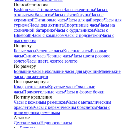
По особенностям
Fashion часы
Тонкие часы
Часы скелетоны
Часы с
открытым балансом
Часы с фазой луны
Часы с
керамикой
Титановые часы
Часы для дайверов
Часы для
туризма
Часы для яхтинга
Спортивные часы
Часы на
солнечной батарейке
Часы с будильником
Часы с
Bluetooth
Часы с компасом
Часы с подсветкой
Часы с
шагомером
По цвету
Белые часы
Зеленые часы
Красные часы
Розовые
часы
Синие часы
Черные часы
Часы цвета розовое
золото
Часы цвета желтое золото
По размеру
Большие часы
Небольшие часы для мужчин
Маленькие
часы для женщин
По форме корпуса
Квадратные часы
Круглые часы
Овальные
часы
Прямоугольные часы
Часы в форме бочки
По типу крепления
Часы с кожаным ремешком
Часы с металлическим
браслетом
Часы с керамическим браслетом
Часы с
полимерным ремешком
А также
Детские часы
Недорогие часы
Бренды