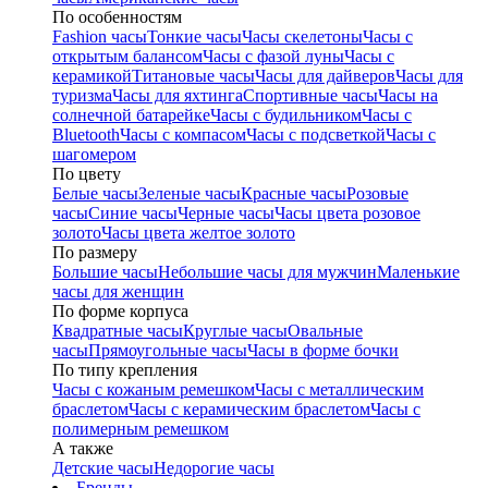
По особенностям
Fashion часы
Тонкие часы
Часы скелетоны
Часы с
открытым балансом
Часы с фазой луны
Часы с
керамикой
Титановые часы
Часы для дайверов
Часы для
туризма
Часы для яхтинга
Спортивные часы
Часы на
солнечной батарейке
Часы с будильником
Часы с
Bluetooth
Часы с компасом
Часы с подсветкой
Часы с
шагомером
По цвету
Белые часы
Зеленые часы
Красные часы
Розовые
часы
Синие часы
Черные часы
Часы цвета розовое
золото
Часы цвета желтое золото
По размеру
Большие часы
Небольшие часы для мужчин
Маленькие
часы для женщин
По форме корпуса
Квадратные часы
Круглые часы
Овальные
часы
Прямоугольные часы
Часы в форме бочки
По типу крепления
Часы с кожаным ремешком
Часы с металлическим
браслетом
Часы с керамическим браслетом
Часы с
полимерным ремешком
А также
Детские часы
Недорогие часы
Бренды