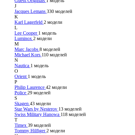
Guess Originals
1 модель
J
Jacques Lemans
330 моделей
K
Karl Lagerfeld
2 модели
L
Lee Cooper
1 модель
Luminox
2 модели
M
Marc Jacobs
8 моделей
Michael Kors
110 моделей
N
Nautica
1 модель
O
Orient
1 модель
P
Philip Laurence
42 модели
Police
29 моделей
S
Skagen
43 модели
Star Wars by Nesterov
13 моделей
Swiss Military Hanowa
118 моделей
T
Timex
39 моделей
Tommy Hilfiger
2 модели