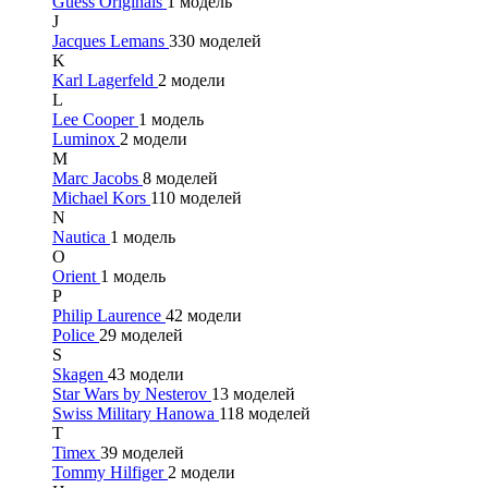
Guess Originals
1 модель
J
Jacques Lemans
330 моделей
K
Karl Lagerfeld
2 модели
L
Lee Cooper
1 модель
Luminox
2 модели
M
Marc Jacobs
8 моделей
Michael Kors
110 моделей
N
Nautica
1 модель
O
Orient
1 модель
P
Philip Laurence
42 модели
Police
29 моделей
S
Skagen
43 модели
Star Wars by Nesterov
13 моделей
Swiss Military Hanowa
118 моделей
T
Timex
39 моделей
Tommy Hilfiger
2 модели