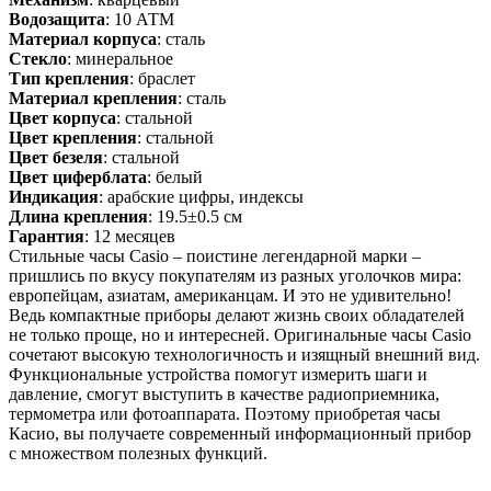
Водозащита
: 10 АТМ
Материал корпуса
: сталь
Стекло
: минеральное
Тип крепления
: браслет
Материал крепления
: сталь
Цвет корпуса
: стальной
Цвет крепления
: стальной
Цвет безеля
: стальной
Цвет циферблата
: белый
Индикация
: арабские цифры, индексы
Длина крепления
: 19.5±0.5 см
Гарантия
: 12 месяцев
Стильные часы Casio – поистине легендарной марки –
пришлись по вкусу покупателям из разных уголочков мира:
европейцам, азиатам, американцам. И это не удивительно!
Ведь компактные приборы делают жизнь своих обладателей
не только проще, но и интересней. Оригинальные часы Casio
сочетают высокую технологичность и изящный внешний вид.
Функциональные устройства помогут измерить шаги и
давление, смогут выступить в качестве радиоприемника,
термометра или фотоаппарата. Поэтому приобретая часы
Касио, вы получаете современный информационный прибор
с множеством полезных функций.