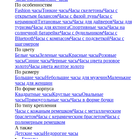
По особенностям
Fashion часы
Тонкие часы
Часы скелетоны
Часы с
открытым балансом
Часы с фазой луны
Часы с
керамикой
Титановые часы
Часы для дайверов
Часы для
туризма
Часы для яхтинга
Спортивные часы
Часы на
солнечной батарейке
Часы с будильником
Часы с
Bluetooth
Часы с компасом
Часы с подсветкой
Часы с
шагомером
По цвету
Белые часы
Зеленые часы
Красные часы
Розовые
часы
Синие часы
Черные часы
Часы цвета розовое
золото
Часы цвета желтое золото
По размеру
Большие часы
Небольшие часы для мужчин
Маленькие
часы для женщин
По форме корпуса
Квадратные часы
Круглые часы
Овальные
часы
Прямоугольные часы
Часы в форме бочки
По типу крепления
Часы с кожаным ремешком
Часы с металлическим
браслетом
Часы с керамическим браслетом
Часы с
полимерным ремешком
А также
Детские часы
Недорогие часы
Бренды