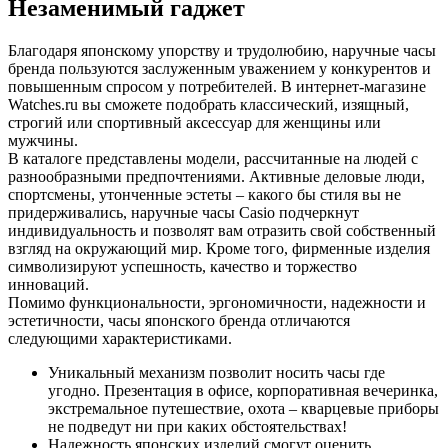
Незаменимый гаджет
Благодаря японскому упорству и трудолюбию, наручные часы
бренда пользуются заслуженным уважением у конкурентов и
повышенным спросом у потребителей. В интернет-магазине
Watches.ru вы сможете подобрать классический, изящный,
строгий или спортивный аксессуар для женщины или
мужчины.
В каталоге представлены модели, рассчитанные на людей с
разнообразными предпочтениями. Активные деловые люди,
спортсмены, утонченные эстеты – какого бы стиля вы не
придерживались, наручные часы Casio подчеркнут
индивидуальность и позволят вам отразить свой собственный
взгляд на окружающий мир. Кроме того, фирменные изделия
символизируют успешность, качество и торжество
инноваций.
Помимо функциональности, эргономичности, надежности и
эстетичности, часы японского бренда отличаются
следующими характеристиками.
Уникальный механизм позволит носить часы где
угодно. Презентация в офисе, корпоративная вечеринка,
экстремальное путешествие, охота – кварцевые приборы
не подведут ни при каких обстоятельствах!
Надежность японских изделий смогут оценить