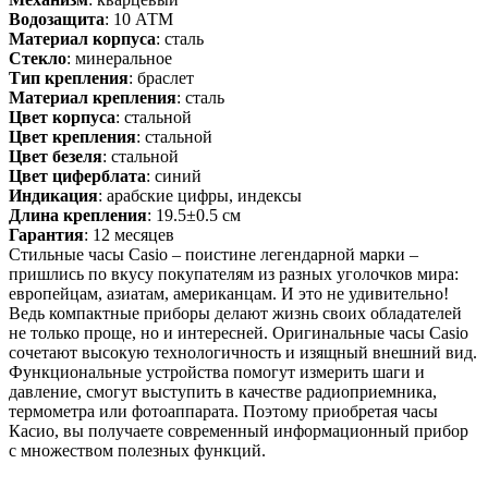
Водозащита
: 10 АТМ
Материал корпуса
: сталь
Стекло
: минеральное
Тип крепления
: браслет
Материал крепления
: сталь
Цвет корпуса
: стальной
Цвет крепления
: стальной
Цвет безеля
: стальной
Цвет циферблата
: синий
Индикация
: арабские цифры, индексы
Длина крепления
: 19.5±0.5 см
Гарантия
: 12 месяцев
Стильные часы Casio – поистине легендарной марки –
пришлись по вкусу покупателям из разных уголочков мира:
европейцам, азиатам, американцам. И это не удивительно!
Ведь компактные приборы делают жизнь своих обладателей
не только проще, но и интересней. Оригинальные часы Casio
сочетают высокую технологичность и изящный внешний вид.
Функциональные устройства помогут измерить шаги и
давление, смогут выступить в качестве радиоприемника,
термометра или фотоаппарата. Поэтому приобретая часы
Касио, вы получаете современный информационный прибор
с множеством полезных функций.