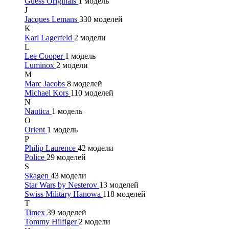
Guess Originals
1 модель
J
Jacques Lemans
330 моделей
K
Karl Lagerfeld
2 модели
L
Lee Cooper
1 модель
Luminox
2 модели
M
Marc Jacobs
8 моделей
Michael Kors
110 моделей
N
Nautica
1 модель
O
Orient
1 модель
P
Philip Laurence
42 модели
Police
29 моделей
S
Skagen
43 модели
Star Wars by Nesterov
13 моделей
Swiss Military Hanowa
118 моделей
T
Timex
39 моделей
Tommy Hilfiger
2 модели