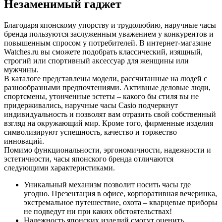
Незаменимый гаджет
Благодаря японскому упорству и трудолюбию, наручные часы
бренда пользуются заслуженным уважением у конкурентов и
повышенным спросом у потребителей. В интернет-магазине
Watches.ru вы сможете подобрать классический, изящный,
строгий или спортивный аксессуар для женщины или
мужчины.
В каталоге представлены модели, рассчитанные на людей с
разнообразными предпочтениями. Активные деловые люди,
спортсмены, утонченные эстеты – какого бы стиля вы не
придерживались, наручные часы Casio подчеркнут
индивидуальность и позволят вам отразить свой собственный
взгляд на окружающий мир. Кроме того, фирменные изделия
символизируют успешность, качество и торжество
инноваций.
Помимо функциональности, эргономичности, надежности и
эстетичности, часы японского бренда отличаются
следующими характеристиками.
Уникальный механизм позволит носить часы где
угодно. Презентация в офисе, корпоративная вечеринка,
экстремальное путешествие, охота – кварцевые приборы
не подведут ни при каких обстоятельствах!
Надежность японских изделий смогут оценить