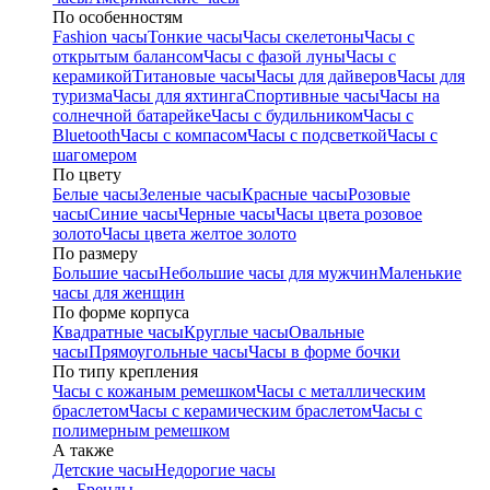
По особенностям
Fashion часы
Тонкие часы
Часы скелетоны
Часы с
открытым балансом
Часы с фазой луны
Часы с
керамикой
Титановые часы
Часы для дайверов
Часы для
туризма
Часы для яхтинга
Спортивные часы
Часы на
солнечной батарейке
Часы с будильником
Часы с
Bluetooth
Часы с компасом
Часы с подсветкой
Часы с
шагомером
По цвету
Белые часы
Зеленые часы
Красные часы
Розовые
часы
Синие часы
Черные часы
Часы цвета розовое
золото
Часы цвета желтое золото
По размеру
Большие часы
Небольшие часы для мужчин
Маленькие
часы для женщин
По форме корпуса
Квадратные часы
Круглые часы
Овальные
часы
Прямоугольные часы
Часы в форме бочки
По типу крепления
Часы с кожаным ремешком
Часы с металлическим
браслетом
Часы с керамическим браслетом
Часы с
полимерным ремешком
А также
Детские часы
Недорогие часы
Бренды