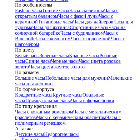
По особенностям
Fashion часы
Тонкие часы
Часы скелетоны
Часы с
открытым балансом
Часы с фазой луны
Часы с
керамикой
Титановые часы
Часы для дайверов
Часы для
туризма
Часы для яхтинга
Спортивные часы
Часы на
солнечной батарейке
Часы с будильником
Часы с
Bluetooth
Часы с компасом
Часы с подсветкой
Часы с
шагомером
По цвету
Белые часы
Зеленые часы
Красные часы
Розовые
часы
Синие часы
Черные часы
Часы цвета розовое
золото
Часы цвета желтое золото
По размеру
Большие часы
Небольшие часы для мужчин
Маленькие
часы для женщин
По форме корпуса
Квадратные часы
Круглые часы
Овальные
часы
Прямоугольные часы
Часы в форме бочки
По типу крепления
Часы с кожаным ремешком
Часы с металлическим
браслетом
Часы с керамическим браслетом
Часы с
полимерным ремешком
А также
Детские часы
Недорогие часы
Бренды