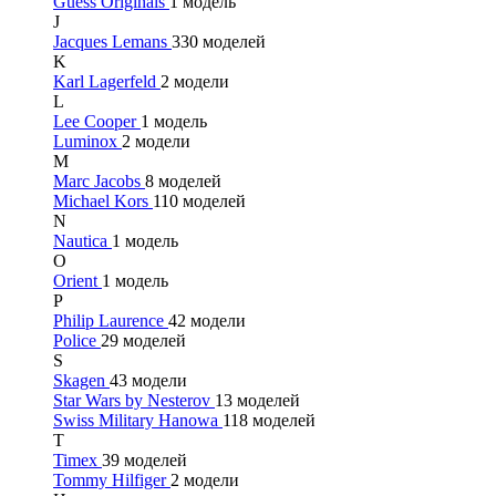
Guess Originals
1 модель
J
Jacques Lemans
330 моделей
K
Karl Lagerfeld
2 модели
L
Lee Cooper
1 модель
Luminox
2 модели
M
Marc Jacobs
8 моделей
Michael Kors
110 моделей
N
Nautica
1 модель
O
Orient
1 модель
P
Philip Laurence
42 модели
Police
29 моделей
S
Skagen
43 модели
Star Wars by Nesterov
13 моделей
Swiss Military Hanowa
118 моделей
T
Timex
39 моделей
Tommy Hilfiger
2 модели