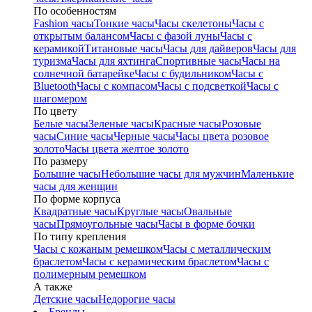
По особенностям
Fashion часы
Тонкие часы
Часы скелетоны
Часы с
открытым балансом
Часы с фазой луны
Часы с
керамикой
Титановые часы
Часы для дайверов
Часы для
туризма
Часы для яхтинга
Спортивные часы
Часы на
солнечной батарейке
Часы с будильником
Часы с
Bluetooth
Часы с компасом
Часы с подсветкой
Часы с
шагомером
По цвету
Белые часы
Зеленые часы
Красные часы
Розовые
часы
Синие часы
Черные часы
Часы цвета розовое
золото
Часы цвета желтое золото
По размеру
Большие часы
Небольшие часы для мужчин
Маленькие
часы для женщин
По форме корпуса
Квадратные часы
Круглые часы
Овальные
часы
Прямоугольные часы
Часы в форме бочки
По типу крепления
Часы с кожаным ремешком
Часы с металлическим
браслетом
Часы с керамическим браслетом
Часы с
полимерным ремешком
А также
Детские часы
Недорогие часы
Бренды