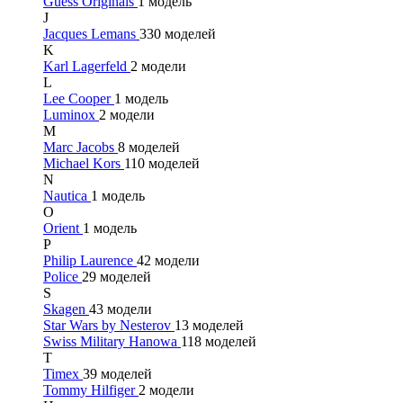
Guess Originals
1 модель
J
Jacques Lemans
330 моделей
K
Karl Lagerfeld
2 модели
L
Lee Cooper
1 модель
Luminox
2 модели
M
Marc Jacobs
8 моделей
Michael Kors
110 моделей
N
Nautica
1 модель
O
Orient
1 модель
P
Philip Laurence
42 модели
Police
29 моделей
S
Skagen
43 модели
Star Wars by Nesterov
13 моделей
Swiss Military Hanowa
118 моделей
T
Timex
39 моделей
Tommy Hilfiger
2 модели