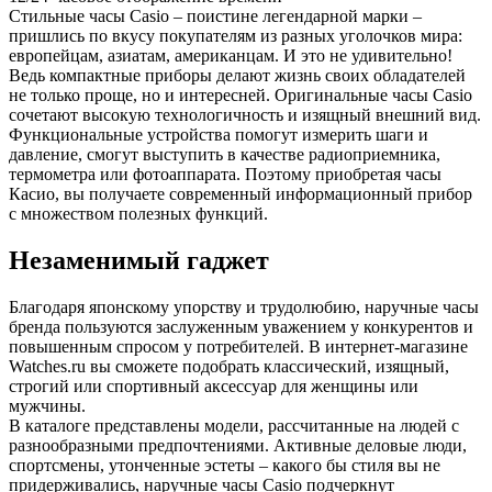
Стильные часы Casio – поистине легендарной марки –
пришлись по вкусу покупателям из разных уголочков мира:
европейцам, азиатам, американцам. И это не удивительно!
Ведь компактные приборы делают жизнь своих обладателей
не только проще, но и интересней. Оригинальные часы Casio
сочетают высокую технологичность и изящный внешний вид.
Функциональные устройства помогут измерить шаги и
давление, смогут выступить в качестве радиоприемника,
термометра или фотоаппарата. Поэтому приобретая часы
Касио, вы получаете современный информационный прибор
с множеством полезных функций.
Незаменимый гаджет
Благодаря японскому упорству и трудолюбию, наручные часы
бренда пользуются заслуженным уважением у конкурентов и
повышенным спросом у потребителей. В интернет-магазине
Watches.ru вы сможете подобрать классический, изящный,
строгий или спортивный аксессуар для женщины или
мужчины.
В каталоге представлены модели, рассчитанные на людей с
разнообразными предпочтениями. Активные деловые люди,
спортсмены, утонченные эстеты – какого бы стиля вы не
придерживались, наручные часы Casio подчеркнут