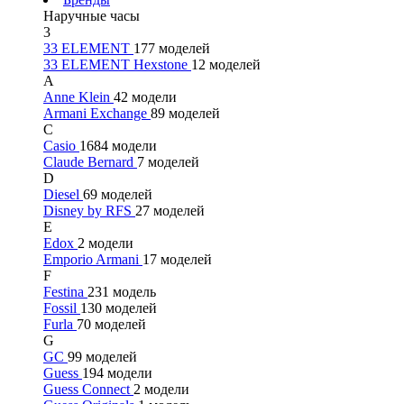
Наручные часы
3
33 ELEMENT
177 моделей
33 ELEMENT Hexstone
12 моделей
A
Anne Klein
42 модели
Armani Exchange
89 моделей
C
Casio
1684 модели
Claude Bernard
7 моделей
D
Diesel
69 моделей
Disney by RFS
27 моделей
E
Edox
2 модели
Emporio Armani
17 моделей
F
Festina
231 модель
Fossil
130 моделей
Furla
70 моделей
G
GC
99 моделей
Guess
194 модели
Guess Connect
2 модели