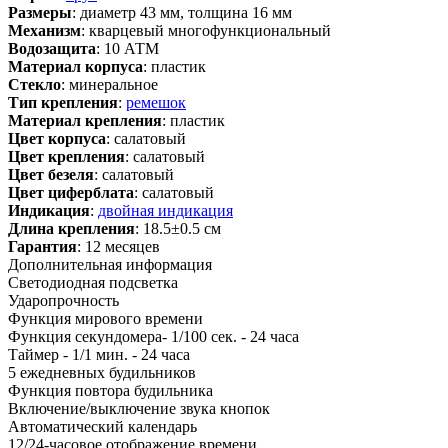
Размеры
: диаметр 43 мм, толщина 16 мм
Механизм
: кварцевый многофункциональный
Водозащита
: 10 АТМ
Материал корпуса
: пластик
Стекло
: минеральное
Тип крепления
:
ремешок
Материал крепления
: пластик
Цвет корпуса
: салатовый
Цвет крепления
: салатовый
Цвет безеля
: салатовый
Цвет циферблата
: салатовый
Индикация
:
двойная индикация
Длина крепления
: 18.5±0.5 см
Гарантия
: 12 месяцев
Дополнительная информация
Светодиодная подсветка
Ударопрочность
Функция мирового времени
Функция секундомера- 1/100 сек. - 24 часа
Таймер - 1/1 мин. - 24 часа
5 ежедневных будильников
Функция повтора будильника
Включение/выключение звука кнопок
Автоматический календарь
12/24-часовое отображение времени