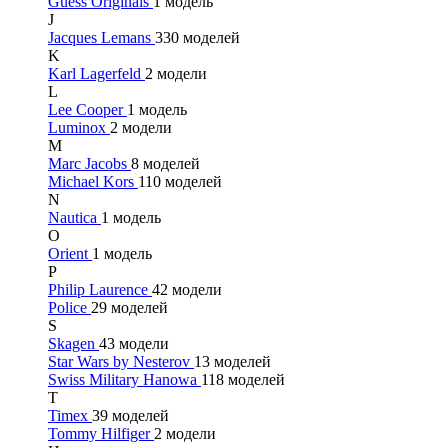
Guess Originals
1 модель
J
Jacques Lemans
330 моделей
K
Karl Lagerfeld
2 модели
L
Lee Cooper
1 модель
Luminox
2 модели
M
Marc Jacobs
8 моделей
Michael Kors
110 моделей
N
Nautica
1 модель
O
Orient
1 модель
P
Philip Laurence
42 модели
Police
29 моделей
S
Skagen
43 модели
Star Wars by Nesterov
13 моделей
Swiss Military Hanowa
118 моделей
T
Timex
39 моделей
Tommy Hilfiger
2 модели