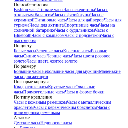
По особенностям
Fashion часы
Тонкие часы
Часы скелетоны
Часы с
открытым балансом
Часы с фазой луны
Часы с
керамикой
Титановые часы
Часы для дайверов
Часы для
туризма
Часы для яхтинга
Спортивные часы
Часы на
солнечной батарейке
Часы с будильником
Часы с
Bluetooth
Часы с компасом
Часы с подсветкой
Часы с
шагомером
По цвету
Белые часы
Зеленые часы
Красные часы
Розовые
часы
Синие часы
Черные часы
Часы цвета розовое
золото
Часы цвета желтое золото
По размеру
Большие часы
Небольшие часы для мужчин
Маленькие
часы для женщин
По форме корпуса
Квадратные часы
Круглые часы
Овальные
часы
Прямоугольные часы
Часы в форме бочки
По типу крепления
Часы с кожаным ремешком
Часы с металлическим
браслетом
Часы с керамическим браслетом
Часы с
полимерным ремешком
А также
Детские часы
Недорогие часы
Бренды