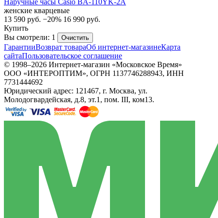
Наручные часы Casio BA-110YK-2A
женские кварцевые
13 590
руб.
−20%
16 990
руб.
Купить
Вы смотрели: 1
Очистить
Гарантии
Возврат товара
Об интернет-магазине
Карта
сайта
Пользовательское соглашение
© 1998–2026 Интернет-магазин «Московское Время»
ООО «ИНТЕРОПТИМ», ОГРН 1137746288943, ИНН
7731444692
Юридический адрес: 121467, г. Москва, ул.
Молодогвардейская, д.8, эт.1, пом. III, ком13.