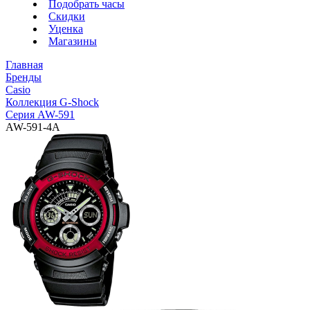
Подобрать часы
Скидки
Уценка
Магазины
Главная
Бренды
Casio
Коллекция G-Shock
Серия AW-591
AW-591-4A