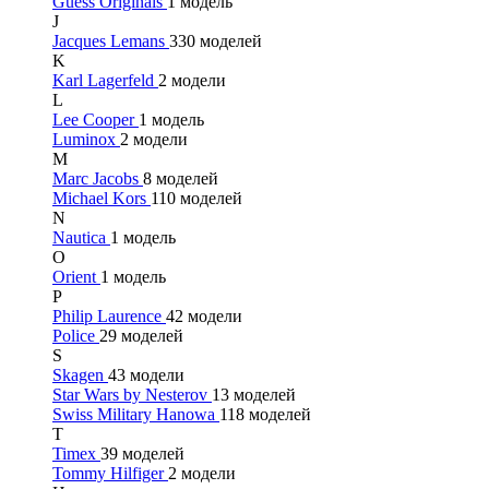
Guess Originals
1 модель
J
Jacques Lemans
330 моделей
K
Karl Lagerfeld
2 модели
L
Lee Cooper
1 модель
Luminox
2 модели
M
Marc Jacobs
8 моделей
Michael Kors
110 моделей
N
Nautica
1 модель
O
Orient
1 модель
P
Philip Laurence
42 модели
Police
29 моделей
S
Skagen
43 модели
Star Wars by Nesterov
13 моделей
Swiss Military Hanowa
118 моделей
T
Timex
39 моделей
Tommy Hilfiger
2 модели