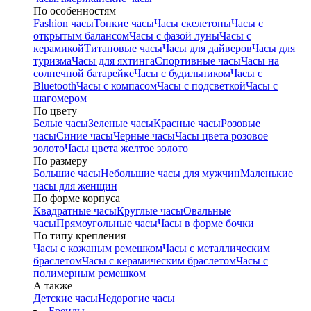
По особенностям
Fashion часы
Тонкие часы
Часы скелетоны
Часы с
открытым балансом
Часы с фазой луны
Часы с
керамикой
Титановые часы
Часы для дайверов
Часы для
туризма
Часы для яхтинга
Спортивные часы
Часы на
солнечной батарейке
Часы с будильником
Часы с
Bluetooth
Часы с компасом
Часы с подсветкой
Часы с
шагомером
По цвету
Белые часы
Зеленые часы
Красные часы
Розовые
часы
Синие часы
Черные часы
Часы цвета розовое
золото
Часы цвета желтое золото
По размеру
Большие часы
Небольшие часы для мужчин
Маленькие
часы для женщин
По форме корпуса
Квадратные часы
Круглые часы
Овальные
часы
Прямоугольные часы
Часы в форме бочки
По типу крепления
Часы с кожаным ремешком
Часы с металлическим
браслетом
Часы с керамическим браслетом
Часы с
полимерным ремешком
А также
Детские часы
Недорогие часы
Бренды