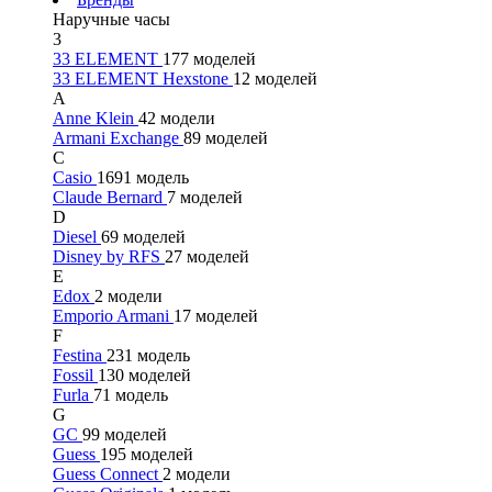
Наручные часы
3
33 ELEMENT
177 моделей
33 ELEMENT Hexstone
12 моделей
A
Anne Klein
42 модели
Armani Exchange
89 моделей
C
Casio
1691 модель
Claude Bernard
7 моделей
D
Diesel
69 моделей
Disney by RFS
27 моделей
E
Edox
2 модели
Emporio Armani
17 моделей
F
Festina
231 модель
Fossil
130 моделей
Furla
71 модель
G
GC
99 моделей
Guess
195 моделей
Guess Connect
2 модели