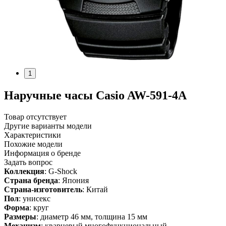
1
Наручные часы Casio AW-591-4A
Товар отсутствует
Другие варианты модели
Характеристики
Похожие модели
Информация о бренде
Задать вопрос
Коллекция
: G-Shock
Страна бренда
: Япония
Страна-изготовитель
: Китай
Пол
: унисекс
Форма
: круг
Размеры
: диаметр 46 мм, толщина 15 мм
Механизм
: кварцевый многофункциональный