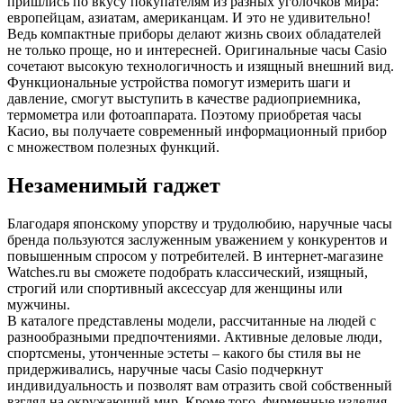
пришлись по вкусу покупателям из разных уголочков мира:
европейцам, азиатам, американцам. И это не удивительно!
Ведь компактные приборы делают жизнь своих обладателей
не только проще, но и интересней. Оригинальные часы Casio
сочетают высокую технологичность и изящный внешний вид.
Функциональные устройства помогут измерить шаги и
давление, смогут выступить в качестве радиоприемника,
термометра или фотоаппарата. Поэтому приобретая часы
Касио, вы получаете современный информационный прибор
с множеством полезных функций.
Незаменимый гаджет
Благодаря японскому упорству и трудолюбию, наручные часы
бренда пользуются заслуженным уважением у конкурентов и
повышенным спросом у потребителей. В интернет-магазине
Watches.ru вы сможете подобрать классический, изящный,
строгий или спортивный аксессуар для женщины или
мужчины.
В каталоге представлены модели, рассчитанные на людей с
разнообразными предпочтениями. Активные деловые люди,
спортсмены, утонченные эстеты – какого бы стиля вы не
придерживались, наручные часы Casio подчеркнут
индивидуальность и позволят вам отразить свой собственный
взгляд на окружающий мир. Кроме того, фирменные изделия