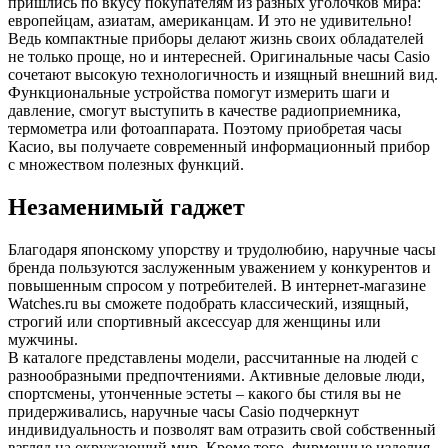
пришлись по вкусу покупателям из разных уголочков мира:
европейцам, азиатам, американцам. И это не удивительно!
Ведь компактные приборы делают жизнь своих обладателей
не только проще, но и интересней. Оригинальные часы Casio
сочетают высокую технологичность и изящный внешний вид.
Функциональные устройства помогут измерить шаги и
давление, смогут выступить в качестве радиоприемника,
термометра или фотоаппарата. Поэтому приобретая часы
Касио, вы получаете современный информационный прибор
с множеством полезных функций.
Незаменимый гаджет
Благодаря японскому упорству и трудолюбию, наручные часы
бренда пользуются заслуженным уважением у конкурентов и
повышенным спросом у потребителей. В интернет-магазине
Watches.ru вы сможете подобрать классический, изящный,
строгий или спортивный аксессуар для женщины или
мужчины.
В каталоге представлены модели, рассчитанные на людей с
разнообразными предпочтениями. Активные деловые люди,
спортсмены, утонченные эстеты – какого бы стиля вы не
придерживались, наручные часы Casio подчеркнут
индивидуальность и позволят вам отразить свой собственный
взгляд на окружающий мир. Кроме того, фирменные изделия