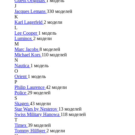
Guess Originals
1 модель
J
Jacques Lemans
330 моделей
K
Karl Lagerfeld
2 модели
L
Lee Cooper
1 модель
Luminox
2 модели
M
Marc Jacobs
8 моделей
Michael Kors
110 моделей
N
Nautica
1 модель
O
Orient
1 модель
P
Philip Laurence
42 модели
Police
29 моделей
S
Skagen
43 модели
Star Wars by Nesterov
13 моделей
Swiss Military Hanowa
118 моделей
T
Timex
39 моделей
Tommy Hilfiger
2 модели