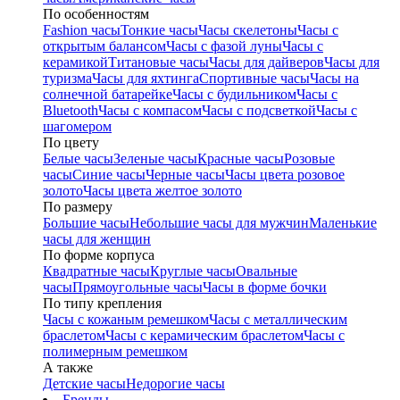
По особенностям
Fashion часы
Тонкие часы
Часы скелетоны
Часы с
открытым балансом
Часы с фазой луны
Часы с
керамикой
Титановые часы
Часы для дайверов
Часы для
туризма
Часы для яхтинга
Спортивные часы
Часы на
солнечной батарейке
Часы с будильником
Часы с
Bluetooth
Часы с компасом
Часы с подсветкой
Часы с
шагомером
По цвету
Белые часы
Зеленые часы
Красные часы
Розовые
часы
Синие часы
Черные часы
Часы цвета розовое
золото
Часы цвета желтое золото
По размеру
Большие часы
Небольшие часы для мужчин
Маленькие
часы для женщин
По форме корпуса
Квадратные часы
Круглые часы
Овальные
часы
Прямоугольные часы
Часы в форме бочки
По типу крепления
Часы с кожаным ремешком
Часы с металлическим
браслетом
Часы с керамическим браслетом
Часы с
полимерным ремешком
А также
Детские часы
Недорогие часы
Бренды