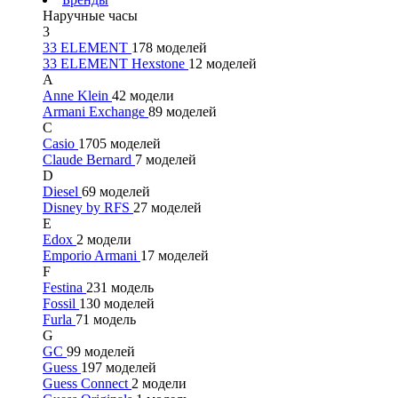
Наручные часы
3
33 ELEMENT
178 моделей
33 ELEMENT Hexstone
12 моделей
A
Anne Klein
42 модели
Armani Exchange
89 моделей
C
Casio
1705 моделей
Claude Bernard
7 моделей
D
Diesel
69 моделей
Disney by RFS
27 моделей
E
Edox
2 модели
Emporio Armani
17 моделей
F
Festina
231 модель
Fossil
130 моделей
Furla
71 модель
G
GC
99 моделей
Guess
197 моделей
Guess Connect
2 модели