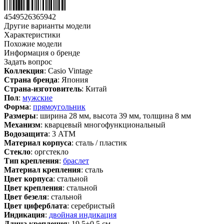
4549526365942
Другие варианты модели
Характеристики
Похожие модели
Информация о бренде
Задать вопрос
Коллекция
: Casio Vintage
Страна бренда
: Япония
Страна-изготовитель
: Китай
Пол
:
мужские
Форма
:
прямоугольник
Размеры
: ширина 28 мм, высота 39 мм, толщина 8 мм
Механизм
: кварцевый многофункциональный
Водозащита
: 3 АТМ
Материал корпуса
: сталь / пластик
Стекло
: оргстекло
Тип крепления
:
браслет
Материал крепления
: сталь
Цвет корпуса
: стальной
Цвет крепления
: стальной
Цвет безеля
: стальной
Цвет циферблата
: серебристый
Индикация
:
двойная индикация
Длина крепления
: 19.5±0.5 см