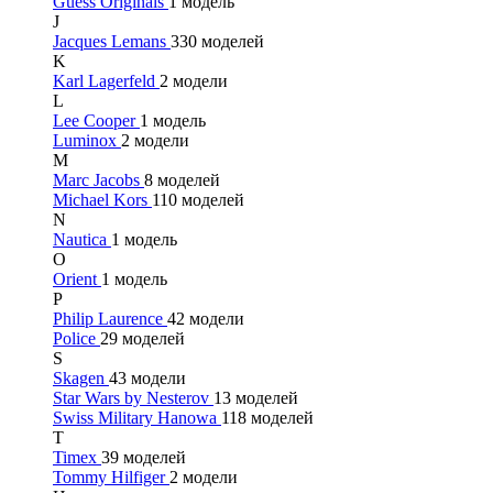
Guess Originals
1 модель
J
Jacques Lemans
330 моделей
K
Karl Lagerfeld
2 модели
L
Lee Cooper
1 модель
Luminox
2 модели
M
Marc Jacobs
8 моделей
Michael Kors
110 моделей
N
Nautica
1 модель
O
Orient
1 модель
P
Philip Laurence
42 модели
Police
29 моделей
S
Skagen
43 модели
Star Wars by Nesterov
13 моделей
Swiss Military Hanowa
118 моделей
T
Timex
39 моделей
Tommy Hilfiger
2 модели