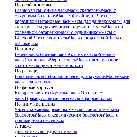
По особенностям
Fashion часы
Тонкие часы
Часы скелетоны
Часы с
открытым балансом
Часы с фазой луны
Часы с
керамикой
Титановые часы
Часы для дайверов
Часы для
туризма
Часы для яхтинга
Спортивные часы
Часы на
солнечной батарейке
Часы с будильником
Часы с
Bluetooth
Часы с компасом
Часы с подсветкой
Часы с
шагомером
По цвету
Белые часы
Зеленые часы
Красные часы
Розовые
часы
Синие часы
Черные часы
Часы цвета розовое
золото
Часы цвета желтое золото
По размеру
Большие часы
Небольшие часы для мужчин
Маленькие
часы для женщин
По форме корпуса
Квадратные часы
Круглые часы
Овальные
часы
Прямоугольные часы
Часы в форме бочки
По типу крепления
Часы с кожаным ремешком
Часы с металлическим
браслетом
Часы с керамическим браслетом
Часы с
полимерным ремешком
А также
Детские часы
Недорогие часы
Бренды