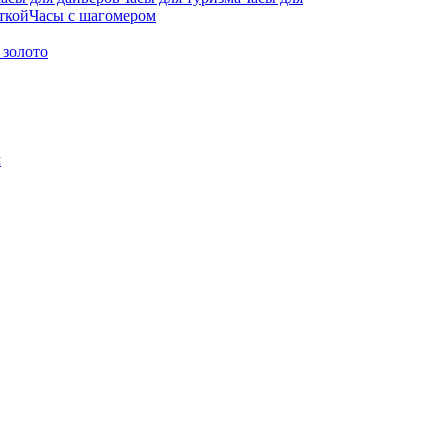
ткой
Часы с шагомером
 золото
м