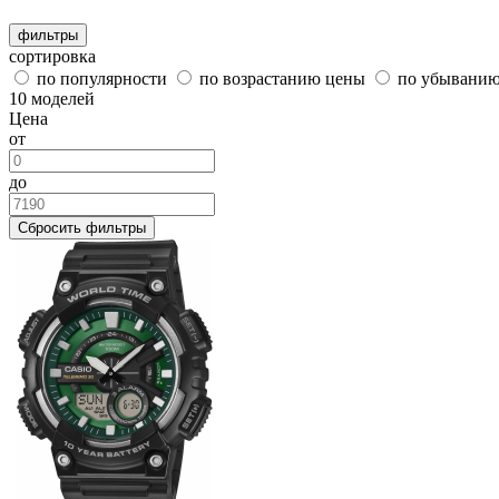
фильтры
сортировка
по популярности
по возрастанию цены
по убывани
10 моделей
Цена
от
до
Сбросить фильтры