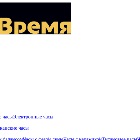
 часы
Электронные часы
канские часы
м балансом
Часы с фазой луны
Часы с керамикой
Титановые часы
Ч