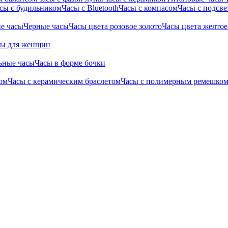
сы с будильником
Часы с Bluetooth
Часы с компасом
Часы с подсве
е часы
Черные часы
Часы цвета розовое золото
Часы цвета желтое
сы для женщин
ьные часы
Часы в форме бочки
ом
Часы с керамическим браслетом
Часы с полимерным ремешко