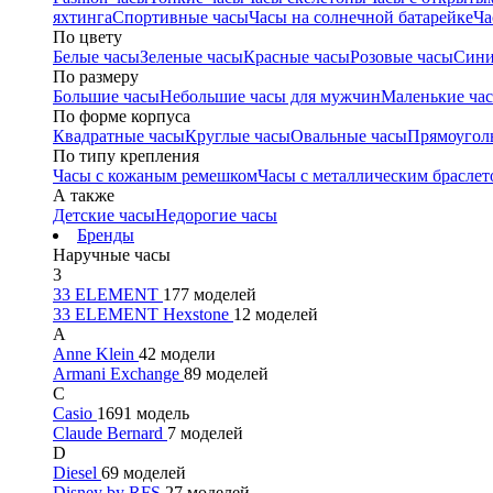
яхтинга
Спортивные часы
Часы на солнечной батарейке
Ча
По цвету
Белые часы
Зеленые часы
Красные часы
Розовые часы
Сини
По размеру
Большие часы
Небольшие часы для мужчин
Маленькие ча
По форме корпуса
Квадратные часы
Круглые часы
Овальные часы
Прямоугол
По типу крепления
Часы с кожаным ремешком
Часы с металлическим браслет
А также
Детские часы
Недорогие часы
Бренды
Наручные часы
3
33 ELEMENT
177 моделей
33 ELEMENT Hexstone
12 моделей
A
Anne Klein
42 модели
Armani Exchange
89 моделей
C
Casio
1691 модель
Claude Bernard
7 моделей
D
Diesel
69 моделей
Disney by RFS
27 моделей