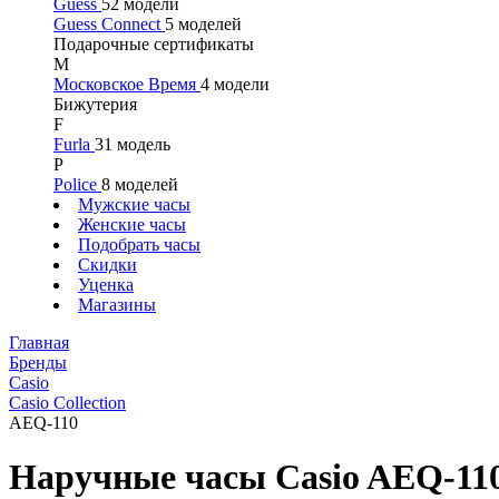
Guess
52 модели
Guess Connect
5 моделей
Подарочные сертификаты
М
Московское Время
4 модели
Бижутерия
F
Furla
31 модель
P
Police
8 моделей
Мужские часы
Женские часы
Подобрать часы
Скидки
Уценка
Магазины
Главная
Бренды
Casio
Casio Collection
AEQ-110
Наручные часы Casio AEQ-11