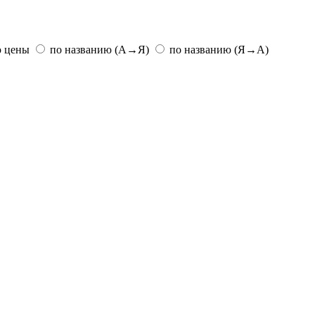
ю цены
по названию (А→Я)
по названию (Я→А)