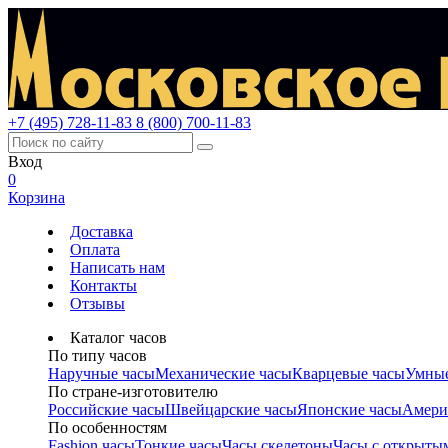
+7 (495) 728-11-83
8 (800) 700-11-83
Вход
0
Корзина
Доставка
Оплата
Написать нам
Контакты
Отзывы
Каталог часов
По типу часов
Наручные часы
Механические часы
Кварцевые часы
Умные
По стране-изготовителю
Российские часы
Швейцарские часы
Японские часы
Амери
По особенностям
Fashion часы
Тонкие часы
Часы скелетоны
Часы с открыты