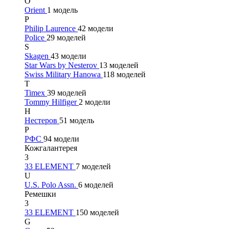
O
Orient
1 модель
P
Philip Laurence
42 модели
Police
29 моделей
S
Skagen
43 модели
Star Wars by Nesterov
13 моделей
Swiss Military Hanowa
118 моделей
T
Timex
39 моделей
Tommy Hilfiger
2 модели
Н
Нестеров
51 модель
Р
РФС
94 модели
Кожгалантерея
3
33 ELEMENT
7 моделей
U
U.S. Polo Assn.
6 моделей
Ремешки
3
33 ELEMENT
150 моделей
G