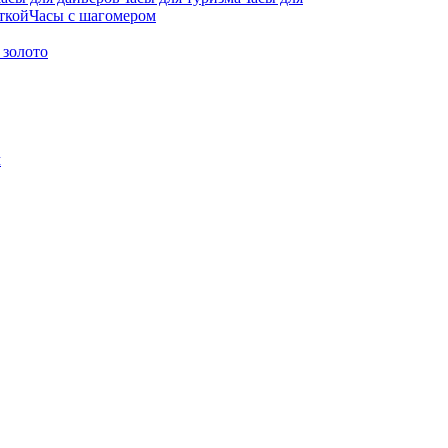
ткой
Часы с шагомером
 золото
м