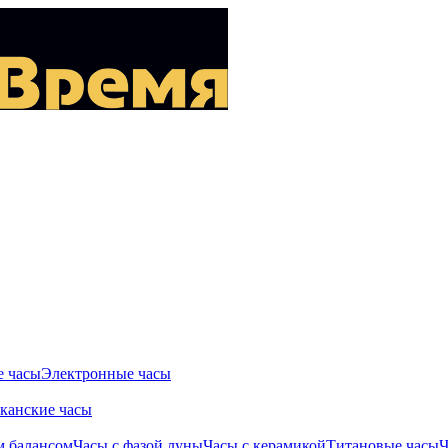
 часы
Электронные часы
канские часы
м балансом
Часы с фазой луны
Часы с керамикой
Титановые часы
Ч