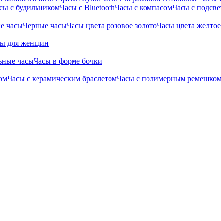
сы с будильником
Часы с Bluetooth
Часы с компасом
Часы с подсве
е часы
Черные часы
Часы цвета розовое золото
Часы цвета желтое
сы для женщин
ьные часы
Часы в форме бочки
ом
Часы с керамическим браслетом
Часы с полимерным ремешко