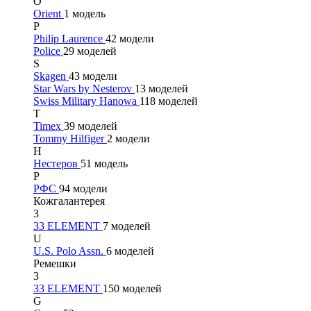
O
Orient
1 модель
P
Philip Laurence
42 модели
Police
29 моделей
S
Skagen
43 модели
Star Wars by Nesterov
13 моделей
Swiss Military Hanowa
118 моделей
T
Timex
39 моделей
Tommy Hilfiger
2 модели
Н
Нестеров
51 модель
Р
РФС
94 модели
Кожгалантерея
3
33 ELEMENT
7 моделей
U
U.S. Polo Assn.
6 моделей
Ремешки
3
33 ELEMENT
150 моделей
G