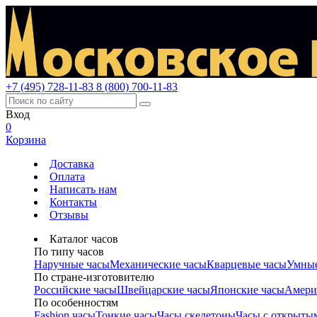
+7 (495) 728-11-83
8 (800) 700-11-83
Вход
0
Корзина
Доставка
Оплата
Написать нам
Контакты
Отзывы
Каталог часов
По типу часов
Наручные часы
Механические часы
Кварцевые часы
Умные
По стране-изготовителю
Российские часы
Швейцарские часы
Японские часы
Амери
По особенностям
Fashion часы
Тонкие часы
Часы скелетоны
Часы с открыты