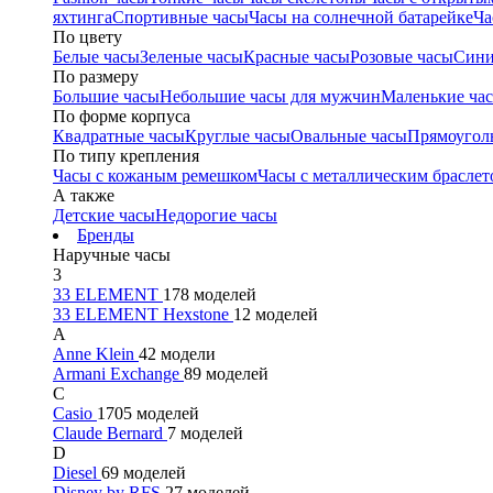
яхтинга
Спортивные часы
Часы на солнечной батарейке
Ча
По цвету
Белые часы
Зеленые часы
Красные часы
Розовые часы
Сини
По размеру
Большие часы
Небольшие часы для мужчин
Маленькие ча
По форме корпуса
Квадратные часы
Круглые часы
Овальные часы
Прямоугол
По типу крепления
Часы с кожаным ремешком
Часы с металлическим браслет
А также
Детские часы
Недорогие часы
Бренды
Наручные часы
3
33 ELEMENT
178 моделей
33 ELEMENT Hexstone
12 моделей
A
Anne Klein
42 модели
Armani Exchange
89 моделей
C
Casio
1705 моделей
Claude Bernard
7 моделей
D
Diesel
69 моделей
Disney by RFS
27 моделей