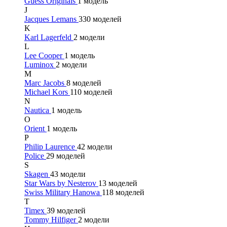
Guess Originals
1 модель
J
Jacques Lemans
330 моделей
K
Karl Lagerfeld
2 модели
L
Lee Cooper
1 модель
Luminox
2 модели
M
Marc Jacobs
8 моделей
Michael Kors
110 моделей
N
Nautica
1 модель
O
Orient
1 модель
P
Philip Laurence
42 модели
Police
29 моделей
S
Skagen
43 модели
Star Wars by Nesterov
13 моделей
Swiss Military Hanowa
118 моделей
T
Timex
39 моделей
Tommy Hilfiger
2 модели