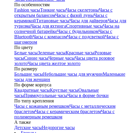
По особенностям
Fashion часы
Тонкие часы
Часы скелетоны
Часы с
открытым балансом
Часы с фазой луны
Часы с
керамикой
Титановые часы
Часы для дайверов
Часы для
туризма
Часы для яхтинга
Спортивные часы
Часы на
солнечной батарейке
Часы с будильником
Часы с
Bluetooth
Часы с компасом
Часы с подсветкой
Часы с
шагомером
По цвету
Белые часы
Зеленые часы
Красные часы
Розовые
часы
Синие часы
Черные часы
Часы цвета розовое
золото
Часы цвета желтое золото
По размеру
Большие часы
Небольшие часы для мужчин
Маленькие
часы для женщин
По форме корпуса
Квадратные часы
Круглые часы
Овальные
часы
Прямоугольные часы
Часы в форме бочки
По типу крепления
Часы с кожаным ремешком
Часы с металлическим
браслетом
Часы с керамическим браслетом
Часы с
полимерным ремешком
А также
Детские часы
Недорогие часы
Бренды