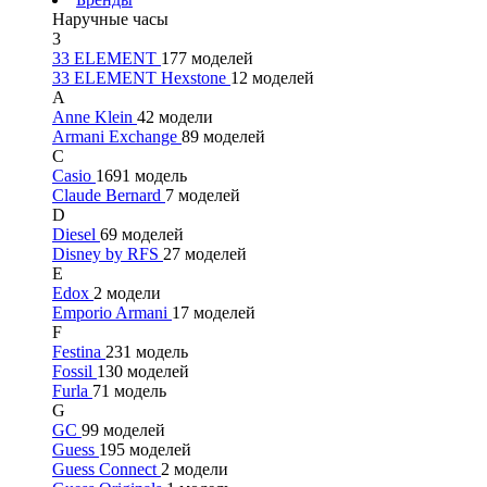
Наручные часы
3
33 ELEMENT
177 моделей
33 ELEMENT Hexstone
12 моделей
A
Anne Klein
42 модели
Armani Exchange
89 моделей
C
Casio
1691 модель
Claude Bernard
7 моделей
D
Diesel
69 моделей
Disney by RFS
27 моделей
E
Edox
2 модели
Emporio Armani
17 моделей
F
Festina
231 модель
Fossil
130 моделей
Furla
71 модель
G
GC
99 моделей
Guess
195 моделей
Guess Connect
2 модели