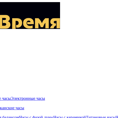
 часы
Электронные часы
канские часы
м балансом
Часы с фазой луны
Часы с керамикой
Титановые часы
Ч