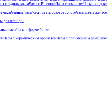
сы с будильником
Часы с Bluetooth
Часы с компасом
Часы с подсве
е часы
Черные часы
Часы цвета розовое золото
Часы цвета желтое
сы для женщин
ьные часы
Часы в форме бочки
ом
Часы с керамическим браслетом
Часы с полимерным ремешко