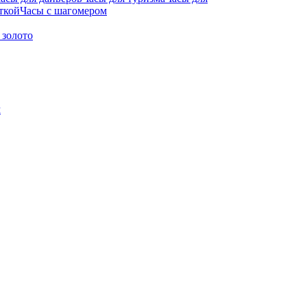
ткой
Часы с шагомером
 золото
м