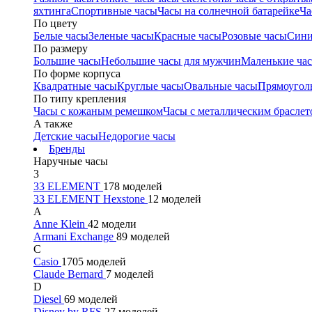
яхтинга
Спортивные часы
Часы на солнечной батарейке
Ча
По цвету
Белые часы
Зеленые часы
Красные часы
Розовые часы
Сини
По размеру
Большие часы
Небольшие часы для мужчин
Маленькие ча
По форме корпуса
Квадратные часы
Круглые часы
Овальные часы
Прямоугол
По типу крепления
Часы с кожаным ремешком
Часы с металлическим браслет
А также
Детские часы
Недорогие часы
Бренды
Наручные часы
3
33 ELEMENT
178 моделей
33 ELEMENT Hexstone
12 моделей
A
Anne Klein
42 модели
Armani Exchange
89 моделей
C
Casio
1705 моделей
Claude Bernard
7 моделей
D
Diesel
69 моделей
Disney by RFS
27 моделей