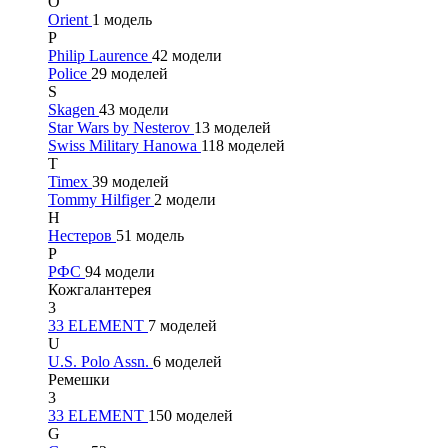
O
Orient
1 модель
P
Philip Laurence
42 модели
Police
29 моделей
S
Skagen
43 модели
Star Wars by Nesterov
13 моделей
Swiss Military Hanowa
118 моделей
T
Timex
39 моделей
Tommy Hilfiger
2 модели
Н
Нестеров
51 модель
Р
РФС
94 модели
Кожгалантерея
3
33 ELEMENT
7 моделей
U
U.S. Polo Assn.
6 моделей
Ремешки
3
33 ELEMENT
150 моделей
G