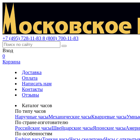
+7 (495) 728-11-83
8 (800) 700-11-83
Вход
0
Корзина
Доставка
Оплата
Написать нам
Контакты
Отзывы
Каталог часов
По типу часов
Наручные часы
Механические часы
Кварцевые часы
Умные
По стране-изготовителю
Российские часы
Швейцарские часы
Японские часы
Амери
По особенностям
Fashion часы
Тонкие часы
Часы скелетоны
Часы с открыты