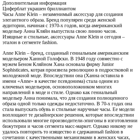
Дополнительная информация
Циферблат украшен бриллиантом
Часы Anne Klein – незаменимый аксессуар для создания
элегантного образа. Бренд популярен среди женской
аудитории, начиная с 1970-х годов, когда американский
модельер Анна Кляйн выпустила свою линию часов.
Изящные и стильные, аксессуары Anne Klein и сегодня –
эталон в сегменте fashion.
Anne Klein – бренд, созданный гениальным американским
модельером Ханной Голофски. В 1948 году совместно с
мужем Беном Кляйном Хана основала фирму Junior
Sophisticates, котрая произвела революцию в подростковой и
молодежной моде. Впоследствии она (Ханна оставила в
имени «Anne» в качестве псевдонима) стала одним из
ключевых модельеров, основоположником многих
направлений в моде и стиле. Однако как гениальный
модельер Анна понимала, что для создания полноценного
образа одной только одежды недостаточно. В 70-х годах она
стала выпускать обувь и стильные наручные часы. Ее модели
воплощают те дизайнерские решения, которые впоследствии
использовали многие производители-эпигоны в изготовлении
бижутерии и часов сегмента масс-маркет. Однако никому не
удалось повторить то изящество и сдержанный fashion в
сочетании с качественными механизмами в женских часах,