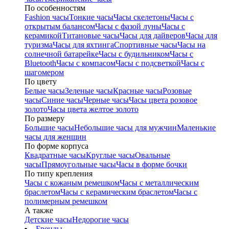
По особенностям
Fashion часы
Тонкие часы
Часы скелетоны
Часы с
открытым балансом
Часы с фазой луны
Часы с
керамикой
Титановые часы
Часы для дайверов
Часы для
туризма
Часы для яхтинга
Спортивные часы
Часы на
солнечной батарейке
Часы с будильником
Часы с
Bluetooth
Часы с компасом
Часы с подсветкой
Часы с
шагомером
По цвету
Белые часы
Зеленые часы
Красные часы
Розовые
часы
Синие часы
Черные часы
Часы цвета розовое
золото
Часы цвета желтое золото
По размеру
Большие часы
Небольшие часы для мужчин
Маленькие
часы для женщин
По форме корпуса
Квадратные часы
Круглые часы
Овальные
часы
Прямоугольные часы
Часы в форме бочки
По типу крепления
Часы с кожаным ремешком
Часы с металлическим
браслетом
Часы с керамическим браслетом
Часы с
полимерным ремешком
А также
Детские часы
Недорогие часы
Бренды