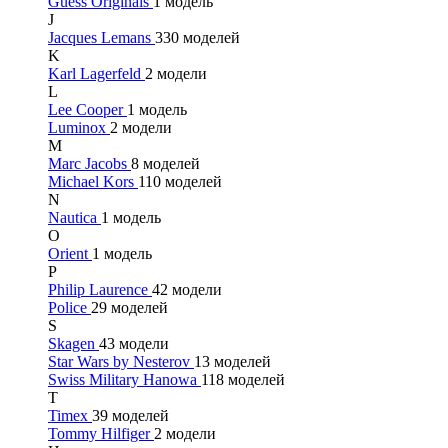
Guess Originals
1 модель
J
Jacques Lemans
330 моделей
K
Karl Lagerfeld
2 модели
L
Lee Cooper
1 модель
Luminox
2 модели
M
Marc Jacobs
8 моделей
Michael Kors
110 моделей
N
Nautica
1 модель
O
Orient
1 модель
P
Philip Laurence
42 модели
Police
29 моделей
S
Skagen
43 модели
Star Wars by Nesterov
13 моделей
Swiss Military Hanowa
118 моделей
T
Timex
39 моделей
Tommy Hilfiger
2 модели