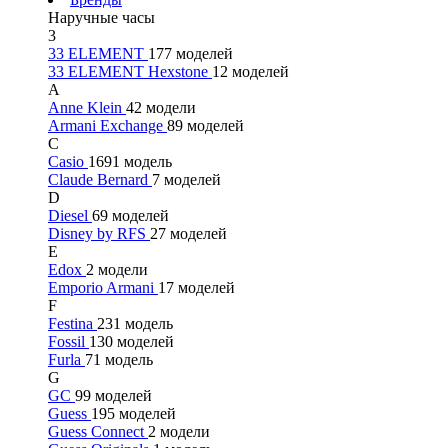
Наручные часы
3
33 ELEMENT
177 моделей
33 ELEMENT Hexstone
12 моделей
A
Anne Klein
42 модели
Armani Exchange
89 моделей
C
Casio
1691 модель
Claude Bernard
7 моделей
D
Diesel
69 моделей
Disney by RFS
27 моделей
E
Edox
2 модели
Emporio Armani
17 моделей
F
Festina
231 модель
Fossil
130 моделей
Furla
71 модель
G
GC
99 моделей
Guess
195 моделей
Guess Connect
2 модели