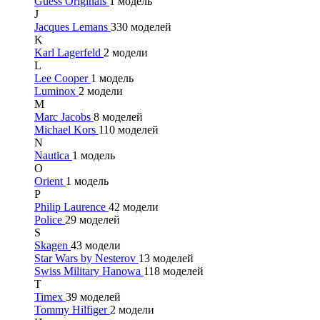
Guess Originals
1 модель
J
Jacques Lemans
330 моделей
K
Karl Lagerfeld
2 модели
L
Lee Cooper
1 модель
Luminox
2 модели
M
Marc Jacobs
8 моделей
Michael Kors
110 моделей
N
Nautica
1 модель
O
Orient
1 модель
P
Philip Laurence
42 модели
Police
29 моделей
S
Skagen
43 модели
Star Wars by Nesterov
13 моделей
Swiss Military Hanowa
118 моделей
T
Timex
39 моделей
Tommy Hilfiger
2 модели