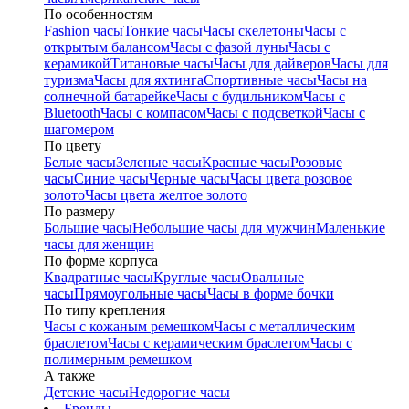
По особенностям
Fashion часы
Тонкие часы
Часы скелетоны
Часы с
открытым балансом
Часы с фазой луны
Часы с
керамикой
Титановые часы
Часы для дайверов
Часы для
туризма
Часы для яхтинга
Спортивные часы
Часы на
солнечной батарейке
Часы с будильником
Часы с
Bluetooth
Часы с компасом
Часы с подсветкой
Часы с
шагомером
По цвету
Белые часы
Зеленые часы
Красные часы
Розовые
часы
Синие часы
Черные часы
Часы цвета розовое
золото
Часы цвета желтое золото
По размеру
Большие часы
Небольшие часы для мужчин
Маленькие
часы для женщин
По форме корпуса
Квадратные часы
Круглые часы
Овальные
часы
Прямоугольные часы
Часы в форме бочки
По типу крепления
Часы с кожаным ремешком
Часы с металлическим
браслетом
Часы с керамическим браслетом
Часы с
полимерным ремешком
А также
Детские часы
Недорогие часы
Бренды