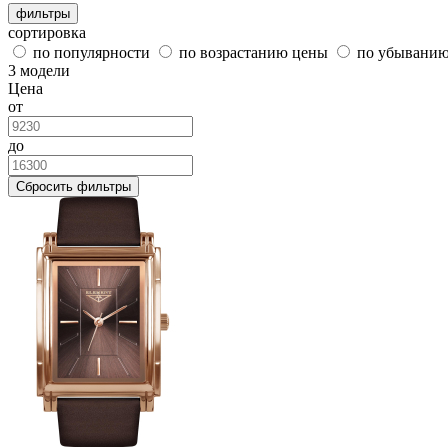
фильтры
сортировка
по популярности
по возрастанию цены
по убывани
3 модели
Цена
от
до
Сбросить фильтры