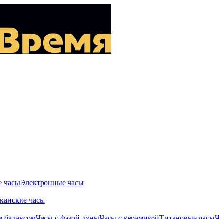
 часы
Электронные часы
канские часы
м балансом
Часы с фазой луны
Часы с керамикой
Титановые часы
Ч