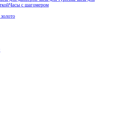
ткой
Часы с шагомером
 золото
м