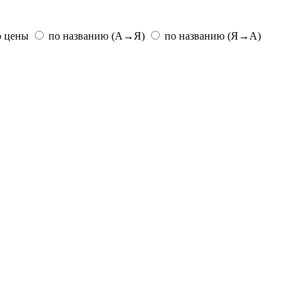
ю цены
по названию (А→Я)
по названию (Я→А)