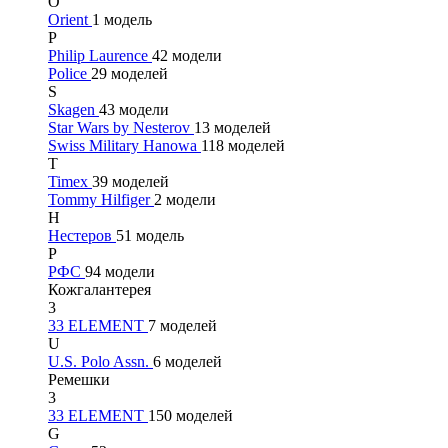
O
Orient
1 модель
P
Philip Laurence
42 модели
Police
29 моделей
S
Skagen
43 модели
Star Wars by Nesterov
13 моделей
Swiss Military Hanowa
118 моделей
T
Timex
39 моделей
Tommy Hilfiger
2 модели
Н
Нестеров
51 модель
Р
РФС
94 модели
Кожгалантерея
3
33 ELEMENT
7 моделей
U
U.S. Polo Assn.
6 моделей
Ремешки
3
33 ELEMENT
150 моделей
G