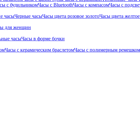
сы с будильником
Часы с Bluetooth
Часы с компасом
Часы с подсве
е часы
Черные часы
Часы цвета розовое золото
Часы цвета желтое
сы для женщин
ьные часы
Часы в форме бочки
ом
Часы с керамическим браслетом
Часы с полимерным ремешко