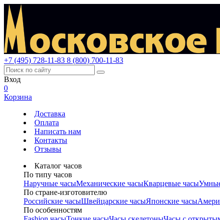
+7 (495) 728-11-83
8 (800) 700-11-83
Вход
0
Корзина
Доставка
Оплата
Написать нам
Контакты
Отзывы
Каталог часов
По типу часов
Наручные часы
Механические часы
Кварцевые часы
Умные
По стране-изготовителю
Российские часы
Швейцарские часы
Японские часы
Амери
По особенностям
Fashion часы
Тонкие часы
Часы скелетоны
Часы с открыты