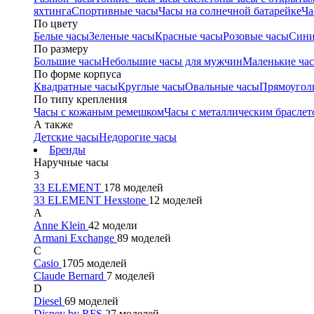
яхтинга
Спортивные часы
Часы на солнечной батарейке
Ча
По цвету
Белые часы
Зеленые часы
Красные часы
Розовые часы
Сини
По размеру
Большие часы
Небольшие часы для мужчин
Маленькие ча
По форме корпуса
Квадратные часы
Круглые часы
Овальные часы
Прямоугол
По типу крепления
Часы с кожаным ремешком
Часы с металлическим браслет
А также
Детские часы
Недорогие часы
Бренды
Наручные часы
3
33 ELEMENT
178 моделей
33 ELEMENT Hexstone
12 моделей
A
Anne Klein
42 модели
Armani Exchange
89 моделей
C
Casio
1705 моделей
Claude Bernard
7 моделей
D
Diesel
69 моделей
Disney by RFS
27 моделей