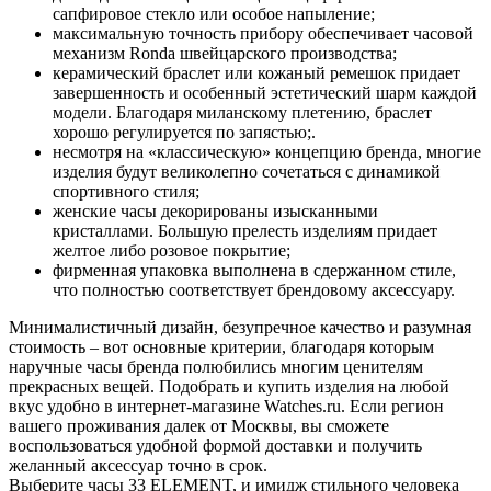
сапфировое стекло или особое напыление;
максимальную точность прибору обеспечивает часовой
механизм Ronda швейцарского производства;
керамический браслет или кожаный ремешок придает
завершенность и особенный эстетический шарм каждой
модели. Благодаря миланскому плетению, браслет
хорошо регулируется по запястью;.
несмотря на «классическую» концепцию бренда, многие
изделия будут великолепно сочетаться с динамикой
спортивного стиля;
женские часы декорированы изысканными
кристаллами. Большую прелесть изделиям придает
желтое либо розовое покрытие;
фирменная упаковка выполнена в сдержанном стиле,
что полностью соответствует брендовому аксессуару.
Минималистичный дизайн, безупречное качество и разумная
стоимость – вот основные критерии, благодаря которым
наручные часы бренда полюбились многим ценителям
прекрасных вещей. Подобрать и купить изделия на любой
вкус удобно в интернет-магазине Watches.ru. Если регион
вашего проживания далек от Москвы, вы сможете
воспользоваться удобной формой доставки и получить
желанный аксессуар точно в срок.
Выберите часы 33 ELEMENT, и имидж стильного человека