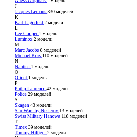
Guess Originals
1 модель
J
Jacques Lemans
330 моделей
K
Karl Lagerfeld
2 модели
L
Lee Cooper
1 модель
Luminox
2 модели
M
Marc Jacobs
8 моделей
Michael Kors
110 моделей
N
Nautica
1 модель
O
Orient
1 модель
P
Philip Laurence
42 модели
Police
29 моделей
S
Skagen
43 модели
Star Wars by Nesterov
13 моделей
Swiss Military Hanowa
118 моделей
T
Timex
39 моделей
Tommy Hilfiger
2 модели