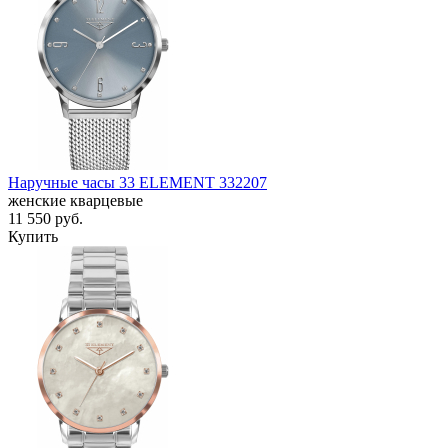
Наручные часы 33 ELEMENT 332207
женские кварцевые
11 550
руб.
Купить