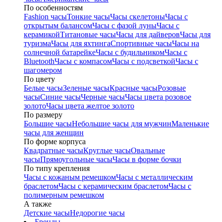
По особенностям
Fashion часы
Тонкие часы
Часы скелетоны
Часы с
открытым балансом
Часы с фазой луны
Часы с
керамикой
Титановые часы
Часы для дайверов
Часы для
туризма
Часы для яхтинга
Спортивные часы
Часы на
солнечной батарейке
Часы с будильником
Часы с
Bluetooth
Часы с компасом
Часы с подсветкой
Часы с
шагомером
По цвету
Белые часы
Зеленые часы
Красные часы
Розовые
часы
Синие часы
Черные часы
Часы цвета розовое
золото
Часы цвета желтое золото
По размеру
Большие часы
Небольшие часы для мужчин
Маленькие
часы для женщин
По форме корпуса
Квадратные часы
Круглые часы
Овальные
часы
Прямоугольные часы
Часы в форме бочки
По типу крепления
Часы с кожаным ремешком
Часы с металлическим
браслетом
Часы с керамическим браслетом
Часы с
полимерным ремешком
А также
Детские часы
Недорогие часы
Бренды