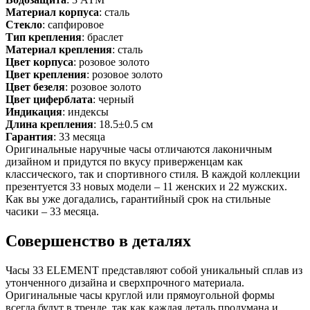
Материал корпуса
: сталь
Стекло
: сапфировое
Тип крепления
: браслет
Материал крепления
: сталь
Цвет корпуса
: розовое золото
Цвет крепления
: розовое золото
Цвет безеля
: розовое золото
Цвет циферблата
: черный
Индикация
: индексы
Длина крепления
: 18.5±0.5 см
Гарантия
: 33 месяца
Оригинальные наручные часы отличаются лаконичным
дизайном и придутся по вкусу приверженцам как
классического, так и спортивного стиля. В каждой коллекции
презентуется 33 новых модели – 11 женских и 22 мужских.
Как вы уже догадались, гарантийный срок на стильные
часики – 33 месяца.
Совершенство в деталях
Часы 33 ELEMENT представляют собой уникальный сплав из
утонченного дизайна и сверхпрочного материала.
Оригинальные часы круглой или прямоугольной формы
всегда будут в тренде, так как каждая деталь продумана и