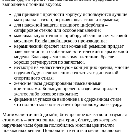
выполнена с тонким вкусом:
для придания прочности корпусу используются лучшие
материалы – титан, нержавеющая сталь и керамика;
для надежной защиты изящного циферблата –
сапфировое стекло или особое напыление;
максимальную точность прибору обеспечивает часовой
механизм Ronda швейцарского производства;
керамический браслет или кожаный ремешок придает
завершенность и особенный эстетический шарм каждой
модели. Благодаря миланскому плетению, браслет
хорошо регулируется по запястью;.
несмотря на «классическую» концепцию бренда, многие
изделия будут великолепно сочетаться с динамикой
спортивного стиля;
женские часы декорированы изысканными
кристаллами. Большую прелесть изделиям придает
желтое либо розовое покрытие;
фирменная упаковка выполнена в сдержанном стиле,
что полностью соответствует брендовому аксессуару.
Минималистичный дизайн, безупречное качество и разумная
стоимость – вот основные критерии, благодаря которым
наручные часы бренда полюбились многим ценителям
прекрасных вещей. Подобрать и купить изделия на любой