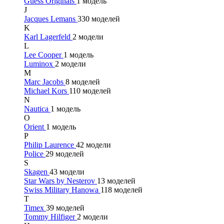
Guess Originals
1 модель
J
Jacques Lemans
330 моделей
K
Karl Lagerfeld
2 модели
L
Lee Cooper
1 модель
Luminox
2 модели
M
Marc Jacobs
8 моделей
Michael Kors
110 моделей
N
Nautica
1 модель
O
Orient
1 модель
P
Philip Laurence
42 модели
Police
29 моделей
S
Skagen
43 модели
Star Wars by Nesterov
13 моделей
Swiss Military Hanowa
118 моделей
T
Timex
39 моделей
Tommy Hilfiger
2 модели