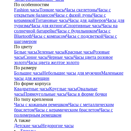
По особенностям
Fashion часы
Тонкие часы
Часы скелетоны
Часы с
открытым балансом
Часы с фазой луны
Часы с
керамикой
Титановые часы
Часы для дайверов
Часы для
туризма
Часы для яхтинга
Спортивные часы
Часы на
солнечной батарейке
Часы с будильником
Часы с
Bluetooth
Часы с компасом
Часы с подсветкой
Часы с
шагомером
По цвету
Белые часы
Зеленые часы
Красные часы
Розовые
часы
Синие часы
Черные часы
Часы цвета розовое
золото
Часы цвета желтое золото
По размеру
Большие часы
Небольшие часы для мужчин
Маленькие
часы для женщин
По форме корпуса
Квадратные часы
Круглые часы
Овальные
часы
Прямоугольные часы
Часы в форме бочки
По типу крепления
Часы с кожаным ремешком
Часы с металлическим
браслетом
Часы с керамическим браслетом
Часы с
полимерным ремешком
А также
Детские часы
Недорогие часы
Бренды