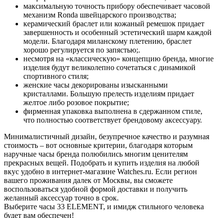
максимальную точность прибору обеспечивает часовой
механизм Ronda швейцарского производства;
керамический браслет или кожаный ремешок придает
завершенность и особенный эстетический шарм каждой
модели. Благодаря миланскому плетению, браслет
хорошо регулируется по запястью;.
несмотря на «классическую» концепцию бренда, многие
изделия будут великолепно сочетаться с динамикой
спортивного стиля;
женские часы декорированы изысканными
кристаллами. Большую прелесть изделиям придает
желтое либо розовое покрытие;
фирменная упаковка выполнена в сдержанном стиле,
что полностью соответствует брендовому аксессуару.
Минималистичный дизайн, безупречное качество и разумная
стоимость – вот основные критерии, благодаря которым
наручные часы бренда полюбились многим ценителям
прекрасных вещей. Подобрать и купить изделия на любой
вкус удобно в интернет-магазине Watches.ru. Если регион
вашего проживания далек от Москвы, вы сможете
воспользоваться удобной формой доставки и получить
желанный аксессуар точно в срок.
Выберите часы 33 ELEMENT, и имидж стильного человека
будет вам обеспечен!