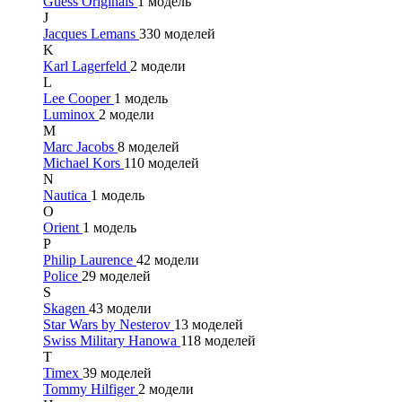
Guess Originals
1 модель
J
Jacques Lemans
330 моделей
K
Karl Lagerfeld
2 модели
L
Lee Cooper
1 модель
Luminox
2 модели
M
Marc Jacobs
8 моделей
Michael Kors
110 моделей
N
Nautica
1 модель
O
Orient
1 модель
P
Philip Laurence
42 модели
Police
29 моделей
S
Skagen
43 модели
Star Wars by Nesterov
13 моделей
Swiss Military Hanowa
118 моделей
T
Timex
39 моделей
Tommy Hilfiger
2 модели