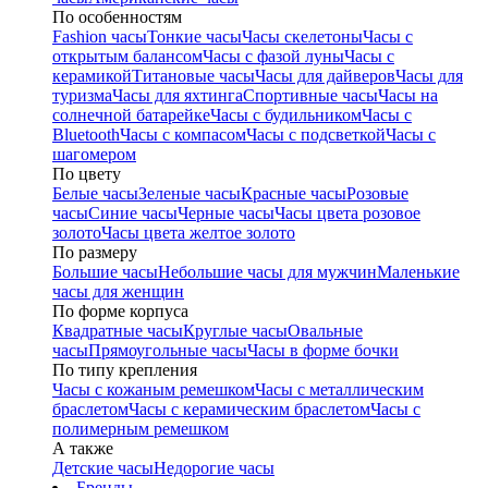
По особенностям
Fashion часы
Тонкие часы
Часы скелетоны
Часы с
открытым балансом
Часы с фазой луны
Часы с
керамикой
Титановые часы
Часы для дайверов
Часы для
туризма
Часы для яхтинга
Спортивные часы
Часы на
солнечной батарейке
Часы с будильником
Часы с
Bluetooth
Часы с компасом
Часы с подсветкой
Часы с
шагомером
По цвету
Белые часы
Зеленые часы
Красные часы
Розовые
часы
Синие часы
Черные часы
Часы цвета розовое
золото
Часы цвета желтое золото
По размеру
Большие часы
Небольшие часы для мужчин
Маленькие
часы для женщин
По форме корпуса
Квадратные часы
Круглые часы
Овальные
часы
Прямоугольные часы
Часы в форме бочки
По типу крепления
Часы с кожаным ремешком
Часы с металлическим
браслетом
Часы с керамическим браслетом
Часы с
полимерным ремешком
А также
Детские часы
Недорогие часы
Бренды