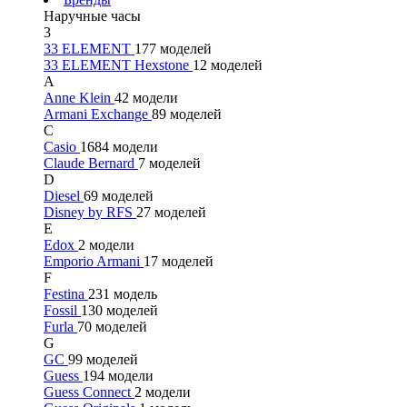
Наручные часы
3
33 ELEMENT
177 моделей
33 ELEMENT Hexstone
12 моделей
A
Anne Klein
42 модели
Armani Exchange
89 моделей
C
Casio
1684 модели
Claude Bernard
7 моделей
D
Diesel
69 моделей
Disney by RFS
27 моделей
E
Edox
2 модели
Emporio Armani
17 моделей
F
Festina
231 модель
Fossil
130 моделей
Furla
70 моделей
G
GC
99 моделей
Guess
194 модели
Guess Connect
2 модели