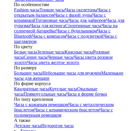
По особенностям
Fashion часы
Тонкие часы
Часы скелетоны
Часы с
открытым балансом
Часы с фазой луны
Часы с
керамикой
Титановые часы
Часы для дайверов
Часы для
туризма
Часы для яхтинга
Спортивные часы
Часы на
солнечной батарейке
Часы с будильником
Часы с
Bluetooth
Часы с компасом
Часы с подсветкой
Часы с
шагомером
По цвету
Белые часы
Зеленые часы
Красные часы
Розовые
часы
Синие часы
Черные часы
Часы цвета розовое
золото
Часы цвета желтое золото
По размеру
Большие часы
Небольшие часы для мужчин
Маленькие
часы для женщин
По форме корпуса
Квадратные часы
Круглые часы
Овальные
часы
Прямоугольные часы
Часы в форме бочки
По типу крепления
Часы с кожаным ремешком
Часы с металлическим
браслетом
Часы с керамическим браслетом
Часы с
полимерным ремешком
А также
Детские часы
Недорогие часы
Бренды