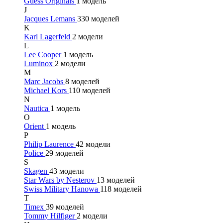
Guess Originals
1 модель
J
Jacques Lemans
330 моделей
K
Karl Lagerfeld
2 модели
L
Lee Cooper
1 модель
Luminox
2 модели
M
Marc Jacobs
8 моделей
Michael Kors
110 моделей
N
Nautica
1 модель
O
Orient
1 модель
P
Philip Laurence
42 модели
Police
29 моделей
S
Skagen
43 модели
Star Wars by Nesterov
13 моделей
Swiss Military Hanowa
118 моделей
T
Timex
39 моделей
Tommy Hilfiger
2 модели